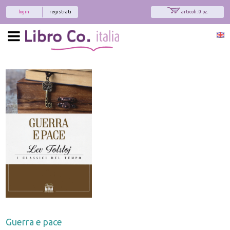
login
registrati
articoli: 0 pz.
Guerra e pace