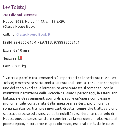
Lev Tolstoj
2M Edizioni Duemme
Napoli, 2022; br., pp. 1143, cm 13,5x20.
(Classic House Book).
collana:
Classic House Book
ISBN
:
88-9322-317-1
-
EAN13
:
9788893223171
Extra: da 10 anni
Testo in:
Peso: 0.821 kg
"Guerra e pace" è tra i romanzi più importanti dello scrittore russo Lev
Tolstoj e occorsero sette anni all'autore (dal 1863 al 1869) per concepire
uno dei capolavori della letteratura ottocentesca. Il romanzo, con la
minuziosa narrazione delle vicende dei diversi personaggi, le estenuanti
battaglie e gli avvenimenti storici di rilievo, è un'opera complessa e
monumentale, considerata dalla maggioranza dei critici un grande
romanzo storico, tra i più importanti di tutti i tempi, che tratteggia uno
spaccato preciso ed esaustivo della nobiltà russa durante il periodo di
Napoleone. Lo stesso scrittore considerava la sua opera molto vicina al
poema epico, in cui l'eroe è il popolo russo, esplorato in tutte le classi