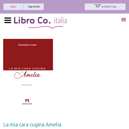
login
registrati
articoli: 0 pz.
La mia cara cugina Amelia