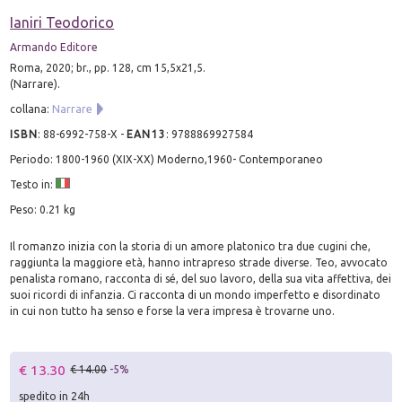
Ianiri Teodorico
Armando Editore
Roma, 2020; br., pp. 128, cm 15,5x21,5.
(Narrare).
collana:
Narrare
ISBN
:
88-6992-758-X
-
EAN13
:
9788869927584
Periodo: 1800-1960 (XIX-XX) Moderno,1960- Contemporaneo
Testo in:
Peso: 0.21 kg
Il romanzo inizia con la storia di un amore platonico tra due cugini che,
raggiunta la maggiore età, hanno intrapreso strade diverse. Teo, avvocato
penalista romano, racconta di sé, del suo lavoro, della sua vita affettiva, dei
suoi ricordi di infanzia. Ci racconta di un mondo imperfetto e disordinato
in cui non tutto ha senso e forse la vera impresa è trovarne uno.
€ 13.30
€ 14.00
-5%
spedito in 24h