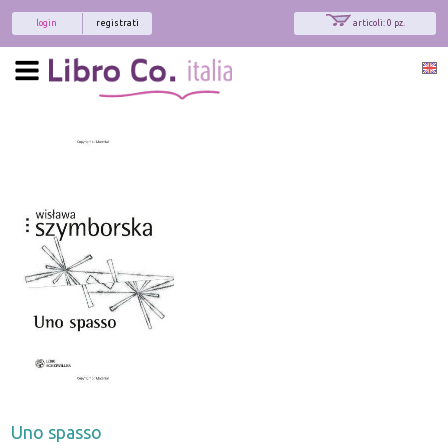
login
registrati
articoli: 0 pz.
Uno spasso