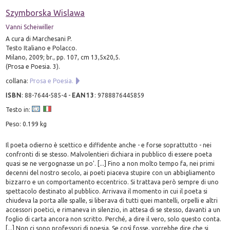
Szymborska Wislawa
Vanni Scheiwiller
A cura di Marchesani P.
Testo Italiano e Polacco.
Milano, 2009; br., pp. 107, cm 13,5x20,5.
(Prosa e Poesia. 3).
collana:
Prosa e Poesia.
ISBN
:
88-7644-585-4
-
EAN13
:
9788876445859
Testo in:
Peso: 0.199 kg
Il poeta odierno è scettico e diffidente anche - e forse soprattutto - nei
confronti di se stesso. Malvolentieri dichiara in pubblico di essere poeta
quasi se ne vergognasse un po'. [...] Fino a non molto tempo fa, nei primi
decenni del nostro secolo, ai poeti piaceva stupire con un abbigliamento
bizzarro e un comportamento eccentrico. Si trattava però sempre di uno
spettacolo destinato al pubblico. Arrivava il momento in cui il poeta si
chiudeva la porta alle spalle, si liberava di tutti quei mantelli, orpelli e altri
accessori poetici, e rimaneva in silenzio, in attesa di se stesso, davanti a un
foglio di carta ancora non scritto. Perché, a dire il vero, solo questo conta.
[...] Non ci sono professori di poesia. Se così fosse, vorrebbe dire che si