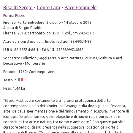
Risaliti Sergio
-
Conte Lara
-
Pace Emanuele
Forma Edizioni
Firenze, Forte Belvedere, 2 giugno - 14 ottobre 2018.
A cura di Sergio Risaliti.
Firenze, 2018; cartonato, pp. 180, ill. col., cm 24,5x31,5.
Altre edizioni disponibili: English edition 88-99534-89
ISBN
:
88-99534-86-1
-
EAN13
:
9788899534868
Soggetto: Collezioni,Saggi (Arte o Architettura),Scultura,Scultura e Arti
Decorative - Monografie
Periodo: 1960- Contemporaneo
Testo in:
Peso: 1.44 kg
"Eliseo Mattiacci è certamente tra i grandi protagonisti dell'arte
contemporanea, uno dei pionieri dell'avanguardia dopo gli anni Sessanta,
artefice della sperimentazione e del rinnovamento in scultura, inventore di
iconografie astronomico-cosmologiche e di nuove relazioni spaziali e
concettuali tra arte e natura, tra uomo e ambiente." Con queste parole il
curatore Sergio Risaliti presenta nella suggestiva location del Forte di
Belvedere di Firenze "Gong", un viaggio alla scoperta di un artista che ha