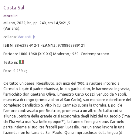
Costa Sal
Morellini
Milano, 2022; br., pp. 240, cm 14,5x21,5.
(Varianti).
collana:
Varianti
ISBN
:
88-6298-912-1
-
EAN13
:
9788862989121
Periodo: 1800-1960 (XIX-XX) Moderno,1960- Contemporaneo
Testo in:
Peso: 0.259 kg
C'è tutto un paese, Regalbuto, agli inizi del '900, a ruotare intorno a
Carmelo Liquò: il padre ebanista, lo zio garibaldino, le baronesse Ingrassia,
l'arricchito don Gaetano Oliva, il maestro Carlo Cozzi, venuto da Napoli,
musicista di rango (primo violino al San Carlo), suo mentore e direttore del
complesso bandistico S. Vito in cui Carmelo suona la tromba. E poi c'è
l'amore contrastato per Beatrice, promessa a un altro. Su tutto ciò si
allunga l'ombra della grande crisi economica degli inizi del XX secolo ("ma
chi l'ha vista mai 'sta belle epoque?"), la fame e l'emigrazione. Carmelo
parte insieme ai suoi tre fratelli per il Brasile. Per un anno lavora in una
fazenda non lontana da San Paolo. Qui si impratichisce della lingua (il