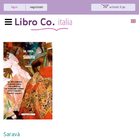
login
registrati
articoli: 0 pz.
Saravà