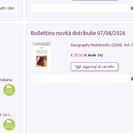
utti i libri
Bollettino novità distribuite 07/08/2026
€ 28.50
(€
30.00
- 5%)
aggiungi al carrello
taliana
Santissima Trinità e divina proporzione. Lo studio della proporzione nell'arte come ricerca del mistero trinitario