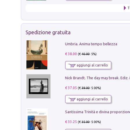
T
Spedizione gratuita
Umbria. Anima tempo bellezza
€ 38.00
(€
40.00
- 5%)
aggiungi al carrello
Nick Brandt. The day may break. Ediz. i
€ 37.05
(€
39.00
- 5.00%)
aggiungi al carrello
€ 33.25
(€
35.00
- 5.00%)