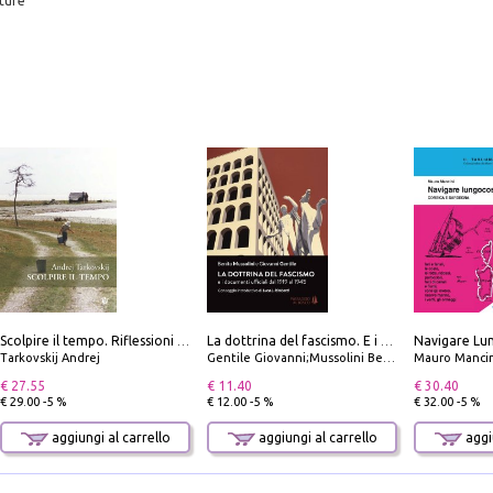
ture
Scolpire il tempo. Riflessioni sul cinema.
La dottrina del fascismo. E i documenti ufficiali dal 1919 al 1945
Tarkovskij Andrej
Gentile Giovanni;Mussolini Benito
Mauro Mancin
€ 27.55
€ 11.40
€ 30.40
€ 29.00 -5 %
€ 12.00 -5 %
€ 32.00 -5 %
aggiungi al carrello
aggiungi al carrello
aggiu