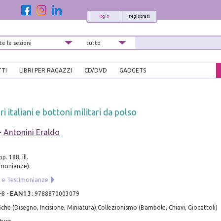
login
registrati
TTI
LIBRI PER RAGAZZI
CD/DVD
GADGETS
ri italiani e bottoni militari da polso
-
Antonini Eraldo
. 188, ill.
imonianze).
 e Testimonianze
-8
-
EAN13
:
9788870003079
iche (Disegno, Incisione, Miniatura),Collezionismo (Bambole, Chiavi, Giocattoli)