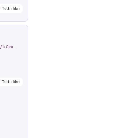
Tutti i libri
Geography Notebooks (2026). Vol. 9/1: Geographies in transition: landscapes, representations and territorial change
Tutti i libri