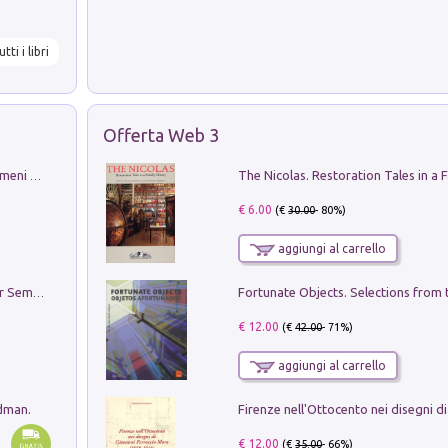
utti i libri
Offerta Web 3
Luci e colori del cielo. Manuale sui fenomeni ottici che si verificano in atmosfera, nella scienza e nella storia: come osservarli e fotografarli
€ 6.00
(€
30.00
- 80%)
aggiungi al carrello
Genio ed epidemia. La storia del dottor Semmelweis, il Salvatore delle Madri
€ 12.00
(€
42.00
- 71%)
aggiungi al carrello
edman.
€ 12.00
(€
35.00
- 66%)