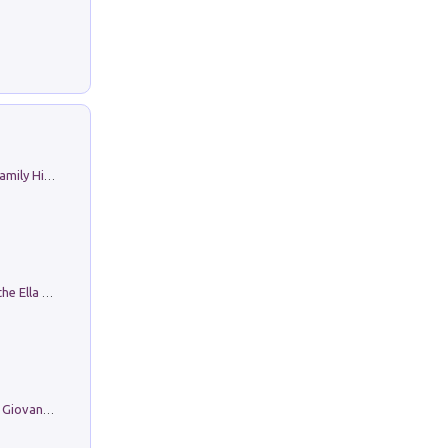
The Nicolas. Restoration Tales in a Family History
Fortunate Objects. Selections from the Ella Fontanals-Cisneros Collection. Objetos Afortunados. Selección de la Colección Ella Fontanals-Cisneros
Firenze nell'Ottocento nei disegni di Giovanni Ferruccio Moro (1859­1948)