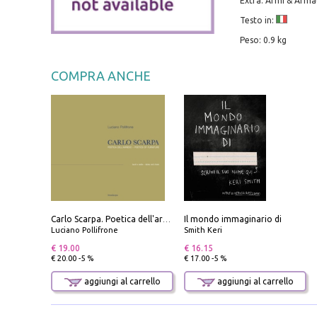
Extra: Armi & Arma
Testo in:
Peso: 0.9 kg
COMPRA ANCHE
Il mondo immaginario di
Carlo Scarpa. Poetica dell'arredo. Tavoli e sedie-Poetics of furniture. Tables and chairs. Ediz. bilingue
Luciano Pollifrone
Smith Keri
€ 19.00
€ 16.15
€ 20.00 -5 %
€ 17.00 -5 %
aggiungi al carrello
aggiungi al carrello