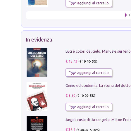
aggiungi al carrello
T
In evidenza
€ 18.43
(€
19.40
- 5%)
aggiungi al carrello
€ 9.50
(€
10.00
- 5%)
aggiungi al carrello
Angeli custodi, Arcangeli e Milton Fri
€ 36.1
(€
38.00
- 5.00%)