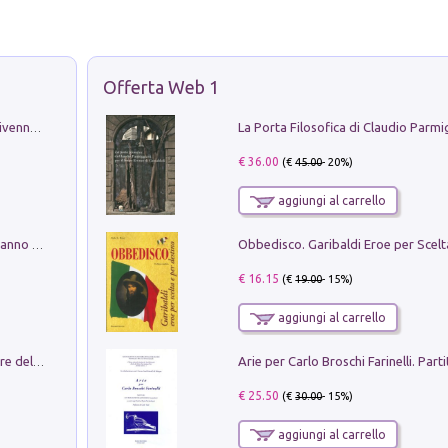
Offerta Web 1
Get the led out. Come i Led Zeppelin divennero la più grande band del mondo
€ 36.00
(€
45.00
- 20%)
aggiungi al carrello
Con questa faccia qui. Le canzoni che hanno fatto la storia di Ligabue
€ 16.15
(€
19.00
- 15%)
aggiungi al carrello
Klose dell'altro mondo. Miro il pescatore del goal
€ 25.50
(€
30.00
- 15%)
aggiungi al carrello