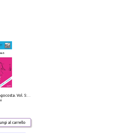
Navigare Lungocosta. Vol. 5: Corsica e Sardegna
i
ngi al carrello