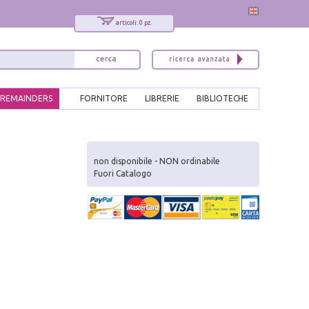
articoli: 0 pz.
REMAINDERS
FORNITORE
LIBRERIE
BIBLIOTECHE
x
Interessato ai nostri libri?
non disponibile - NON ordinabile
Fuori Catalogo
Allora iscriviti alla nostra newsletter!
Sarai informato delle nostre novità, potrai
comunque cancellarti quando desideri.
modulo di iscrizione