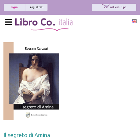
login
registrati
articoli: 0 pz.
Il segreto di Amina