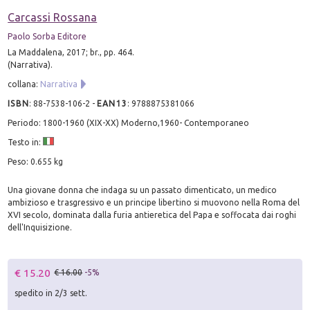
Carcassi Rossana
Paolo Sorba Editore
La Maddalena, 2017; br., pp. 464.
(Narrativa).
collana:
Narrativa
ISBN
:
88-7538-106-2
-
EAN13
:
9788875381066
Periodo: 1800-1960 (XIX-XX) Moderno,1960- Contemporaneo
Testo in:
Peso: 0.655 kg
Una giovane donna che indaga su un passato dimenticato, un medico
ambizioso e trasgressivo e un principe libertino si muovono nella Roma del
XVI secolo, dominata dalla furia antieretica del Papa e soffocata dai roghi
dell'Inquisizione.
€ 15.20
€ 16.00
-5%
spedito in 2/3 sett.