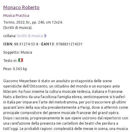
Monaco Roberto
Musica Practica
Torino, 2022; br., pp. 240, cm 12x24.
(Scritti di musica).
collana:
Scritti di musica
ISBN
:
88-31274-53-8
-
EAN13
:
9788831274531
Soggetto: Musica
Testo in:
Peso: 0.365 kg
Giacomo Meyerbeer è stato un assoluto protagonista delle scene
operistiche dell'Ottocento, un cittadino del mondo e un europeo ante
litteram: ha fuso insieme la cultura musicale tedesca, italiana e francese.
Nato a Berlino da una facoltosa famiglia ebrea, venticinquenne si trasferì
in Italia per imparare l'arte del melodramma, per poi trascorrere gli ultimi
quarant'anni della sua vita prevalentemente a Parigi, dove si affermò come
principale compositore del genere musicale francese del grand opéra.
Dopo i successi, progressivamente le sue opere uscirono dal repertorio con
una rarefazione della presenza nei cartelloni dei teatri che perdura a
tutt'oggi. Le probabili ragioni: complessità delle messe in scena, una musica