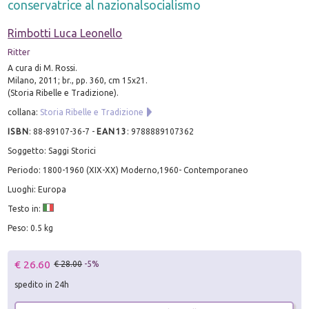
conservatrice al nazionalsocialismo
Rimbotti Luca Leonello
Ritter
A cura di M. Rossi.
Milano, 2011; br., pp. 360, cm 15x21.
(Storia Ribelle e Tradizione).
collana:
Storia Ribelle e Tradizione
ISBN
:
88-89107-36-7
-
EAN13
:
9788889107362
Soggetto: Saggi Storici
Periodo: 1800-1960 (XIX-XX) Moderno,1960- Contemporaneo
Luoghi: Europa
Testo in:
Peso: 0.5 kg
€ 26.60
€ 28.00
-5%
spedito in 24h