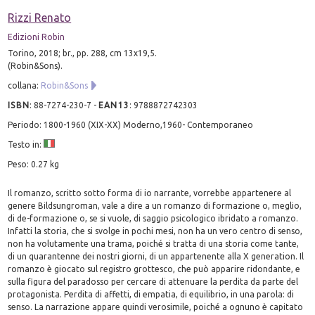
Rizzi Renato
Edizioni Robin
Torino, 2018; br., pp. 288, cm 13x19,5.
(Robin&Sons).
collana:
Robin&Sons
ISBN
:
88-7274-230-7
-
EAN13
:
9788872742303
Periodo: 1800-1960 (XIX-XX) Moderno,1960- Contemporaneo
Testo in:
Peso: 0.27 kg
Il romanzo, scritto sotto forma di io narrante, vorrebbe appartenere al
genere Bildsungroman, vale a dire a un romanzo di formazione o, meglio,
di de-formazione o, se si vuole, di saggio psicologico ibridato a romanzo.
Infatti la storia, che si svolge in pochi mesi, non ha un vero centro di senso,
non ha volutamente una trama, poiché si tratta di una storia come tante,
di un quarantenne dei nostri giorni, di un appartenente alla X generation. Il
romanzo è giocato sul registro grottesco, che può apparire ridondante, e
sulla figura del paradosso per cercare di attenuare la perdita da parte del
protagonista. Perdita di affetti, di empatia, di equilibrio, in una parola: di
senso. La narrazione appare quindi verosimile, poiché a ognuno è capitato