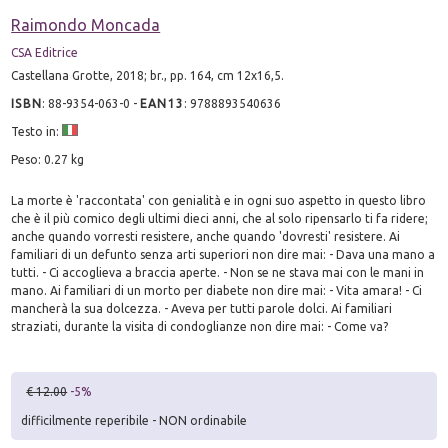
Raimondo Moncada
CSA Editrice
Castellana Grotte, 2018; br., pp. 164, cm 12x16,5.
ISBN
:
88-9354-063-0
-
EAN13
:
9788893540636
Testo in:
Peso: 0.27 kg
La morte è 'raccontata' con genialità e in ogni suo aspetto in questo libro
che è il più comico degli ultimi dieci anni, che al solo ripensarlo ti fa ridere;
anche quando vorresti resistere, anche quando 'dovresti' resistere. Ai
familiari di un defunto senza arti superiori non dire mai: - Dava una mano a
tutti. - Ci accoglieva a braccia aperte. - Non se ne stava mai con le mani in
mano. Ai familiari di un morto per diabete non dire mai: - Vita amara! - Ci
mancherà la sua dolcezza. - Aveva per tutti parole dolci. Ai familiari
straziati, durante la visita di condoglianze non dire mai: - Come va?
€ 12.00
-5%
difficilmente reperibile - NON ordinabile