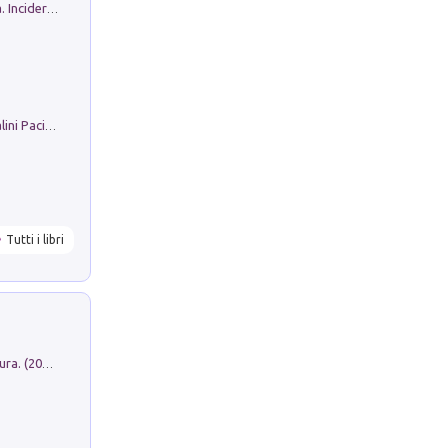
Ho Camminato Alla Luce Della Storia. Incidere per Pasolini. Quaderni di Incisione Contemporanea n 30
Il Filo Della Pace. Storia di Ezio Bartalini Pacifista
Tutti i libri
Dromos. Libro periodico di architettura. (2026). Vol. 15: Post-model