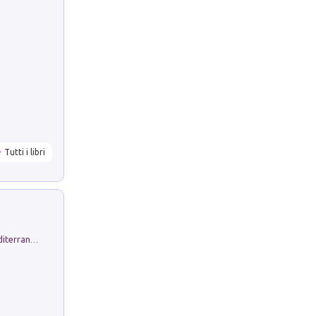
Tutti i libri
Byrsa. Scritti sull''Antico Oriente Mediterraneo. 45-46/2024