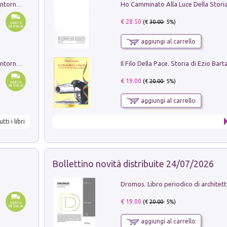
Ruderi delle ville Romano Sabine nei dintorni di Poggio Mirteto. Illustrati dal dott.re prof.re cav.re Ercole Nardi regio ispettore degli scavi e monumenti. Anno 1885. Tavole e studio. Con 25 tavole fuori testo in cartella editoriale
€ 28.50
(€
30.00
- 5%)
aggiungi al carrello
Ruderi delle ville Romano Sabine nei dintorni di Poggio Mirteto. Illustrati dal dott.re prof.re cav.re Ercole Nardi regio ispettore degli scavi e monumenti. Anno 1885
€ 19.00
(€
20.00
- 5%)
aggiungi al carrello
utti i libri
Bollettino novità distribuite 24/07/2026
€ 19.00
(€
20.00
- 5%)
aggiungi al carrello