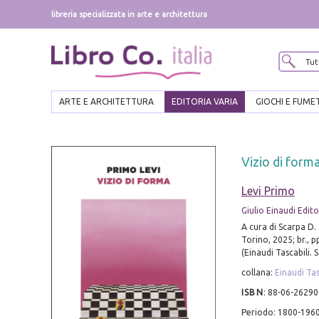
libreria specializzata in arte e architettura
ARTE E ARCHITETTURA
EDITORIA VARIA
GIOCHI E FUME
Vizio di form
Levi Primo
Giulio Einaudi Edit
A cura di Scarpa D.
Torino, 2025; br., p
(Einaudi Tascabili. S
collana:
Einaudi Tasc
ISBN
:
88-06-26290
Periodo: 1800-196