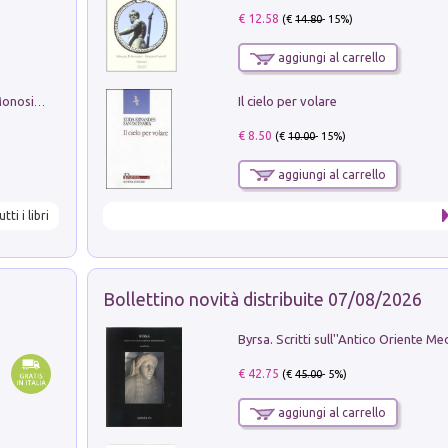
€ 12.58
(€
14.80
- 15%)
aggiungi al carrello
Il cielo per volare
La seduzione del gusto con Pipero & Monosilio
€ 8.50
(€
10.00
- 15%)
aggiungi al carrello
utti i libri
Bollettino novità distribuite 07/08/2026
€ 42.75
(€
45.00
- 5%)
aggiungi al carrello