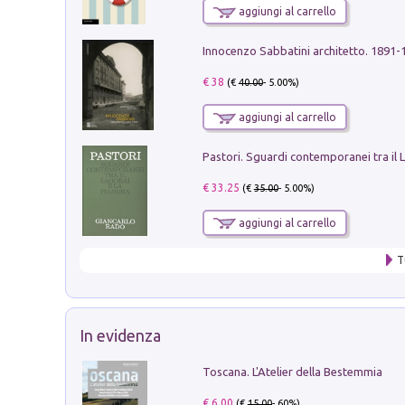
aggiungi al carrello
Innocenzo Sabbatini architetto. 1891-
€ 38
(€
40.00
- 5.00%)
aggiungi al carrello
€ 33.25
(€
35.00
- 5.00%)
aggiungi al carrello
T
In evidenza
Toscana. L'Atelier della Bestemmia
€ 6.00
(€
15.00
- 60%)