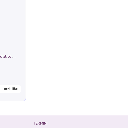
La comparsa. Perché il partito democratico non è mai nato
Tutti i libri
TERMINI