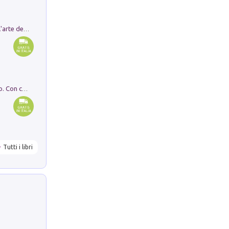
Ricerche dei dottorandi in storia dell'arte della Sapienza
I monumenti funerari del Lazio antico. Con cartella con tavole
Tutti i libri