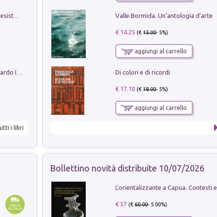
Valle Bormida. Un'antologia d'arte
Memorial Santa Giulia. Sculture per la resistenza Monchio di Palagano
€ 14.25
(€
15.00
- 5%)
aggiungi al carrello
Di colori e di ricordi
Sofiana. In Sicilia centro-meridionale (tardo III-metà IX secolo d.C.): dall'agro-town tardo-imperiale al villaggio medio-bizantino. Nuova ediz.
€ 17.10
(€
18.00
- 5%)
aggiungi al carrello
utti i libri
Bollettino novità distribuite 10/07/2026
€ 57
(€
60.00
- 5.00%)