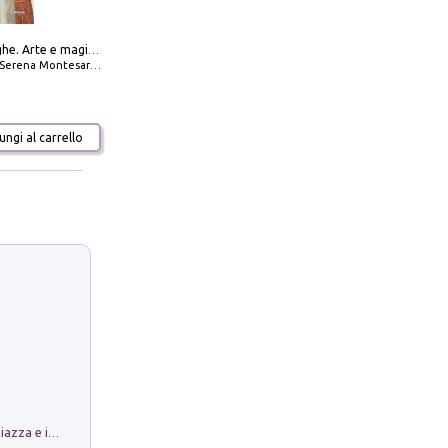
Amabili streghe. Arte e magie di Leonora Carrington e Remedios Varo
Serena Montesarchio
ngi al carrello
Luoghi Magici di Bologna. Vol. 1: la Piazza e i Suoi Simboli Segreti