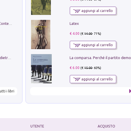
aggiungi al carrello
Latex
in alto! Livello A1. Con CD-Audio. Con Contenuto digitale per accesso on line
€ 4.00
(€
14.00
- 71%)
aggiungi al carrello
Conte e Mattarella. Sul palcoscenico e dietro le quinte del Quirinale. Un racconto sulle istituzioni
€ 6.00
(€
15.00
- 60%)
aggiungi al carrello
utti i libri
UTENTE
ACQUISTO