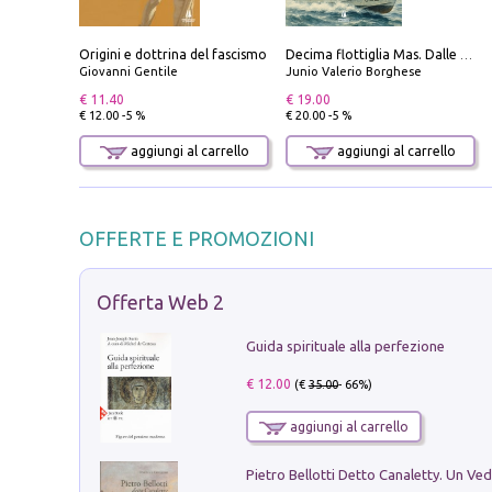
Origini e dottrina del fascismo
Decima flottiglia Mas. Dalle origini all'armistizio
Giovanni Gentile
Junio Valerio Borghese
€ 11.40
€ 19.00
€ 12.00 -5 %
€ 20.00 -5 %
aggiungi al carrello
aggiungi al carrello
OFFERTE E PROMOZIONI
Offerta Web 2
Guida spirituale alla perfezione
€ 12.00
(€
35.00
- 66%)
aggiungi al carrello