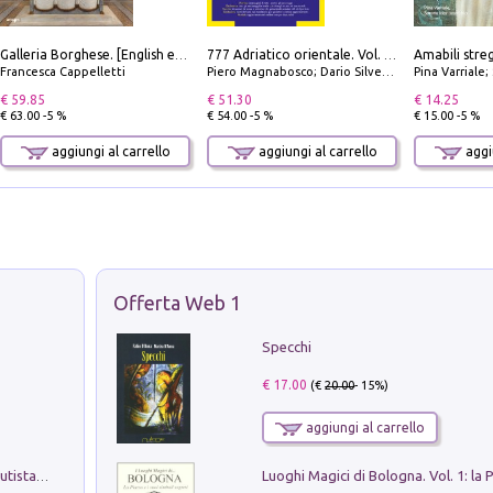
Galleria Borghese. [English edition]
777 Adriatico orientale. Vol. 1: Istria, Costa della Dalmazia da Smrika a Zara, Isole del Quarnaro, Pag, Arcipelaghi di Zara, Sibenico e Incoronate
Francesca Cappelletti
Piero Magnabosco; Dario Silvestro; Marco Sbrizzi
Pina Varriale; 
€ 59.85
€ 51.30
€ 14.25
€ 63.00 -5 %
€ 54.00 -5 %
€ 15.00 -5 %
aggiungi al carrello
aggiungi al carrello
aggiu
Offerta Web 1
Specchi
€ 17.00
(€
20.00
- 15%)
aggiungi al carrello
Pietro Bellotti Detto Canaletty. Un Vedutista Veneziano nella Francia dell'Ancien Régime