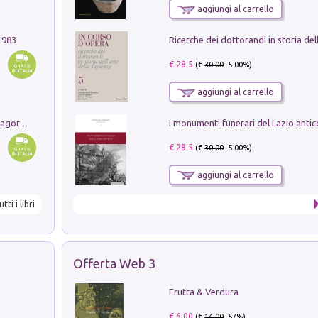
aggiungi al carrello
1983
€ 28.5
(€
30.00
- 5.00%)
aggiungi al carrello
Pastori. Sguardi contemporanei tra il Lagorai e la pianura. Ediz. illustrata
€ 28.5
(€
30.00
- 5.00%)
aggiungi al carrello
utti i libri
Offerta Web 3
Frutta & Verdura
€ 6.00
(€
14.00
- 57%)