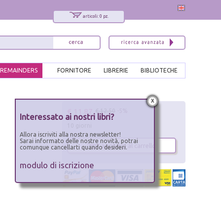
articoli: 0 pz.
REMAINDERS
FORNITORE
LIBRERIE
BIBLIOTECHE
x
€ 11.87
€ 12.50
-5%
Interessato ai nostri libri?
10 giorni
Allora iscriviti alla nostra newsletter!
Sarai informato delle nostre novità, potrai
aggiungi al carrello
comunque cancellarti quando desideri.
modulo di iscrizione