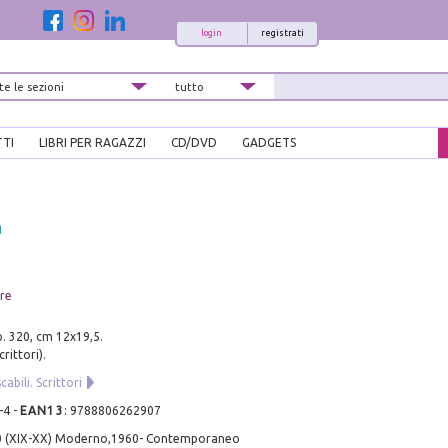
login
registrati
TTI
LIBRI PER RAGAZZI
CD/DVD
GADGETS
a
ore
p. 320, cm 12x19,5.
crittori).
abili. Scrittori
-4
-
EAN13
:
9788806262907
0 (XIX-XX) Moderno,1960- Contemporaneo