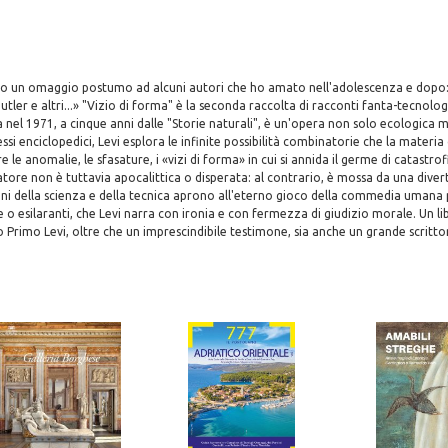
ono un omaggio postumo ad alcuni autori che ho amato nell'adolescenza e dopo: 
 Butler e altri...» "Vizio di forma" è la seconda raccolta di racconti fanta-tecnolog
ta nel 1971, a cinque anni dalle "Storie naturali", è un'opera non solo ecologica 
essi enciclopedici, Levi esplora le infinite possibilità combinatorie che la mater
e le anomalie, le sfasature, i «vizi di forma» in cui si annida il germe di catastrof
atore non è tuttavia apocalittica o disperata: al contrario, è mossa da una divert
ni della scienza e della tecnica aprono all'eterno gioco della commedia umana p
e o esilaranti, che Levi narra con ironia e con fermezza di giudizio morale. Un l
Primo Levi, oltre che un imprescindibile testimone, sia anche un grande scritto