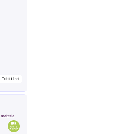
Tutti i libri
L'orientalizzante a Capua. Contesti e materiali dagli scavi di Werner Johannowsky nella necropoli di Fornaci. Nuova ediz.