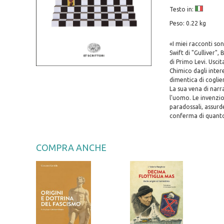
Testo in:
Peso: 0.22 kg
«I miei racconti s
Swift di "Gulliver",
di Primo Levi. Usci
Chimico dagli inter
dimentica di coglier
La sua vena di narr
l'uomo. Le invenzio
paradossali, assurd
conferma di quanto 
COMPRA ANCHE