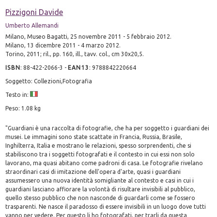
Pizzigoni Davide
Umberto Allemandi
Milano, Museo Bagatti, 25 novembre 2011 - 5 febbraio 2012.
Milano, 13 dicembre 2011 - 4 marzo 2012.
Torino, 2011; ril., pp. 160, ill., tavv. col., cm 30x20,5.
ISBN
:
88-422-2066-3
-
EAN13
:
9788842220664
Soggetto: Collezioni,Fotografia
Testo in:
Peso: 1.08 kg
"Guardiani è una raccolta di fotografie, che ha per soggetto i guardiani dei
musei. Le immagini sono state scattate in Francia, Russia, Brasile,
Inghilterra, Italia e mostrano le relazioni, spesso sorprendenti, che si
stabiliscono tra i soggetti fotografati e il contesto in cui essi non solo
lavorano, ma quasi abitano come padroni di casa. Le fotografie rivelano
straordinari casi di imitazione dell'opera d'arte, quasi i guardiani
assumessero una nuova identità somigliante al contesto e casi in cui i
guardiani lasciano affiorare la volontà di risultare invisibili al pubblico,
quello stesso pubblico che non nasconde di guardarli come se fossero
trasparenti. Ne nasce il paradosso di essere invisibili in un luogo dove tutti
vanno per vedere. Per questo li ho fotografati, per trarli da questa