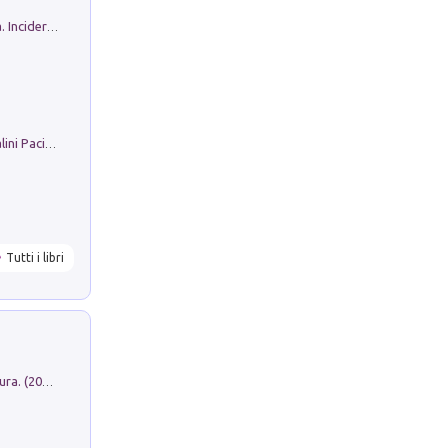
Ho Camminato Alla Luce Della Storia. Incidere per Pasolini. Quaderni di Incisione Contemporanea n 30
Il Filo Della Pace. Storia di Ezio Bartalini Pacifista
Tutti i libri
Dromos. Libro periodico di architettura. (2026). Vol. 15: Post-model