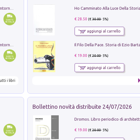
Ruderi delle ville Romano Sabine nei dintorni di Poggio Mirteto. Illustrati dal dott.re prof.re cav.re Ercole Nardi regio ispettore degli scavi e monumenti. Anno 1885. Tavole e studio. Con 25 tavole fuori testo in cartella editoriale
€ 28.50
(€
30.00
- 5%)
aggiungi al carrello
Ruderi delle ville Romano Sabine nei dintorni di Poggio Mirteto. Illustrati dal dott.re prof.re cav.re Ercole Nardi regio ispettore degli scavi e monumenti. Anno 1885
€ 19.00
(€
20.00
- 5%)
aggiungi al carrello
utti i libri
Bollettino novità distribuite 24/07/2026
€ 19.00
(€
20.00
- 5%)