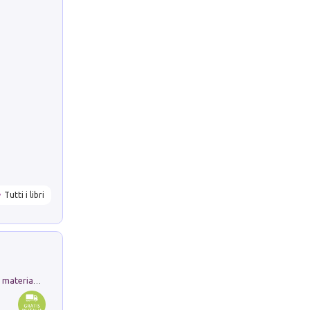
Tutti i libri
L'orientalizzante a Capua. Contesti e materiali dagli scavi di Werner Johannowsky nella necropoli di Fornaci. Nuova ediz.