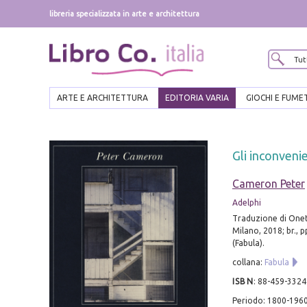
libreria specializzata in arte e architettura
ARTE E ARCHITETTURA
EDITORIA VARIA
GIOCHI E FUME
Gli inconvenie
Cameron Peter
Adelphi
Traduzione di Onet
Milano, 2018; br., p
(Fabula).
collana:
Fabula
ISBN
:
88-459-3324
Periodo: 1800-196