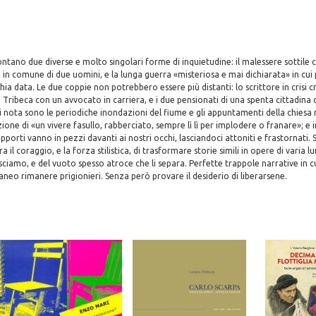
ntano due diverse e molto singolari forme di inquietudine: il malessere sottile 
a in comune di due uomini, e la lunga guerra «misteriosa e mai dichiarata» in cui
ia data. Le due coppie non potrebbero essere più distanti: lo scrittore in crisi c
ribeca con un avvocato in carriera, e i due pensionati di una spenta cittadina di
di nota sono le periodiche inondazioni del fiume e gli appuntamenti della chiesa 
one di «un vivere fasullo, rabberciato, sempre lì lì per implodere o franare»; e in
rapporti vanno in pezzi davanti ai nostri occhi, lasciandoci attoniti e frastornati
il coraggio, e la forza stilistica, di trasformare storie simili in opere di varia l
sciamo, e del vuoto spesso atroce che li separa. Perfette trappole narrative in cu
taneo rimanere prigionieri. Senza però provare il desiderio di liberarsene.