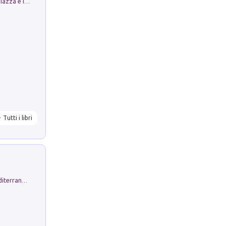
Luoghi Magici di Bologna. Vol. 1: la Piazza e i Suoi Simboli Segreti
Tutti i libri
Byrsa. Scritti sull''Antico Oriente Mediterraneo. 45-46/2024