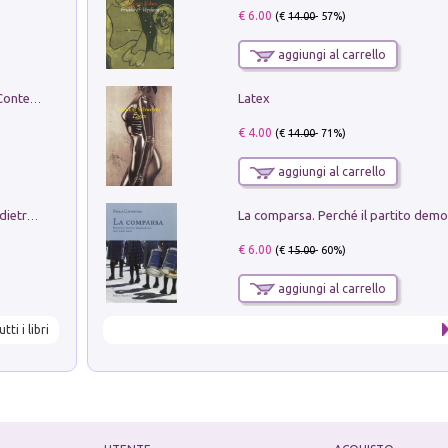
€ 6.00
(€
14.00
- 57%)
aggiungi al carrello
Latex
in alto! Livello A1. Con CD-Audio. Con Contenuto digitale per accesso on line
€ 4.00
(€
14.00
- 71%)
aggiungi al carrello
Conte e Mattarella. Sul palcoscenico e dietro le quinte del Quirinale. Un racconto sulle istituzioni
€ 6.00
(€
15.00
- 60%)
aggiungi al carrello
utti i libri