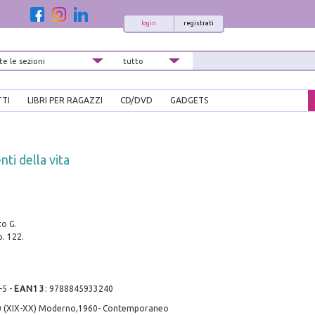
login
registrati
TTI
LIBRI PER RAGAZZI
CD/DVD
GADGETS
nti della vita
o G.
p. 122.
-5
-
EAN13
:
9788845933240
0 (XIX-XX) Moderno,1960- Contemporaneo