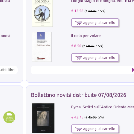
Pietro Bellotti Detto Canaletty. Un Vedutista Veneziano nella Francia dell'Ancien Régime
€ 12.58
(€
14.80
- 15%)
aggiungi al carrello
Il cielo per volare
La seduzione del gusto con Pipero & Monosilio
€ 8.50
(€
10.00
- 15%)
aggiungi al carrello
utti i libri
Bollettino novità distribuite 07/08/2026
€ 42.75
(€
45.00
- 5%)
aggiungi al carrello