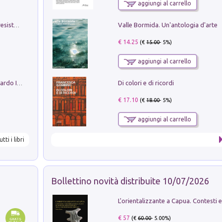
aggiungi al carrello
Valle Bormida. Un'antologia d'arte
Memorial Santa Giulia. Sculture per la resistenza Monchio di Palagano
€ 14.25
(€
15.00
- 5%)
aggiungi al carrello
Di colori e di ricordi
Sofiana. In Sicilia centro-meridionale (tardo III-metà IX secolo d.C.): dall'agro-town tardo-imperiale al villaggio medio-bizantino. Nuova ediz.
€ 17.10
(€
18.00
- 5%)
aggiungi al carrello
utti i libri
Bollettino novità distribuite 10/07/2026
€ 57
(€
60.00
- 5.00%)