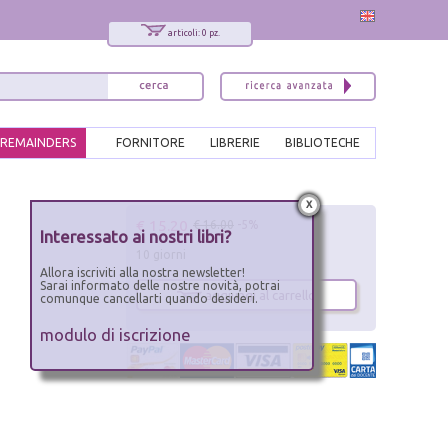
articoli: 0 pz.
REMAINDERS
FORNITORE
LIBRERIE
BIBLIOTECHE
x
€ 15.20
€ 16.00
-5%
Interessato ai nostri libri?
10 giorni
Allora iscriviti alla nostra newsletter!
Sarai informato delle nostre novità, potrai
aggiungi al carrello
comunque cancellarti quando desideri.
modulo di iscrizione