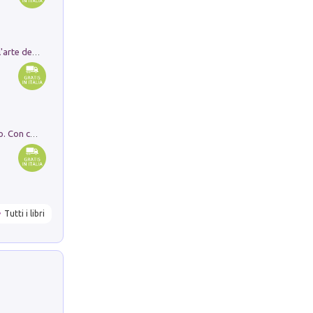
Ricerche dei dottorandi in storia dell'arte della Sapienza
I monumenti funerari del Lazio antico. Con cartella con tavole
Tutti i libri