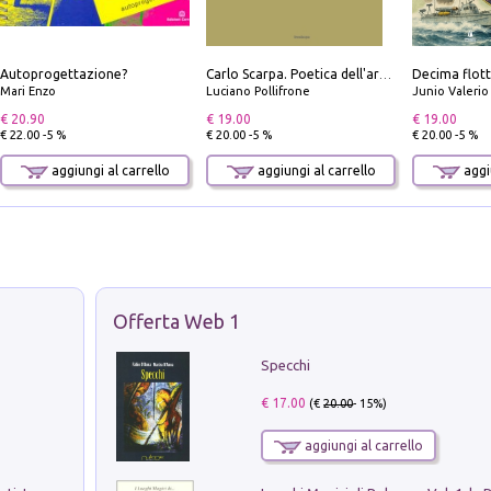
Autoprogettazione?
Carlo Scarpa. Poetica dell'arredo. Tavoli e sedie-Poetics of furniture. Tables and chairs. Ediz. bilingue
Mari Enzo
Luciano Pollifrone
Junio Valeri
€ 20.90
€ 19.00
€ 19.00
€ 22.00 -5 %
€ 20.00 -5 %
€ 20.00 -5 %
aggiungi al carrello
aggiungi al carrello
aggiu
Offerta Web 1
Specchi
€ 17.00
(€
20.00
- 15%)
aggiungi al carrello