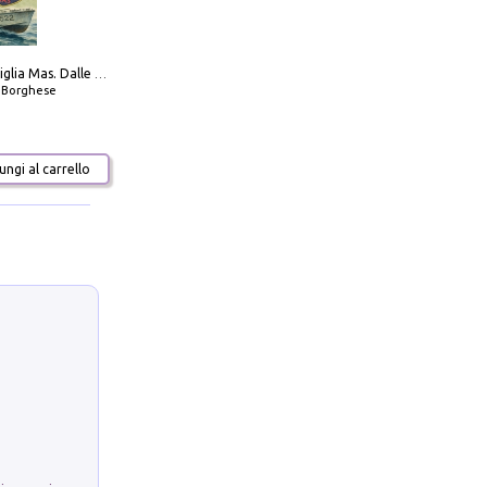
Decima flottiglia Mas. Dalle origini all'armistizio
o Borghese
ngi al carrello