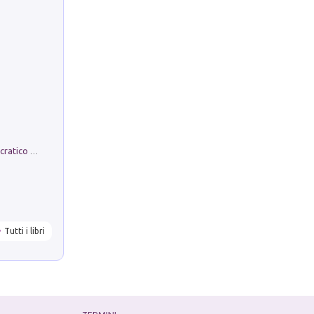
La comparsa. Perché il partito democratico non è mai nato
Tutti i libri