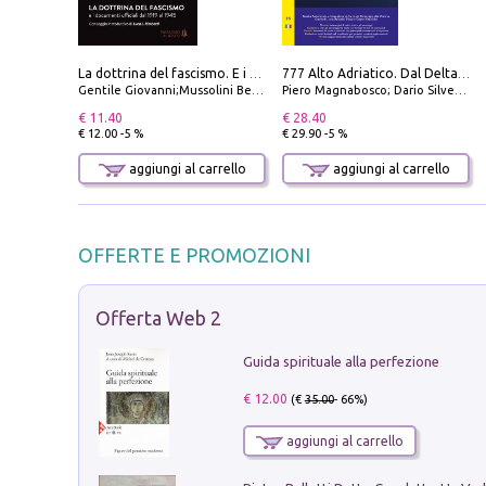
La dottrina del fascismo. E i documenti ufficiali dal 1919 al 1945
777 Alto Adriatico. Dal Delta del Po a Capo Promontore. Con QR Code
Gentile Giovanni;Mussolini Benito
Piero Magnabosco; Dario Silvestro; Marco Sbrizzi
€ 11.40
€ 28.40
€ 12.00 -5 %
€ 29.90 -5 %
aggiungi al carrello
aggiungi al carrello
OFFERTE E PROMOZIONI
Offerta Web 2
Guida spirituale alla perfezione
€ 12.00
(€
35.00
- 66%)
aggiungi al carrello