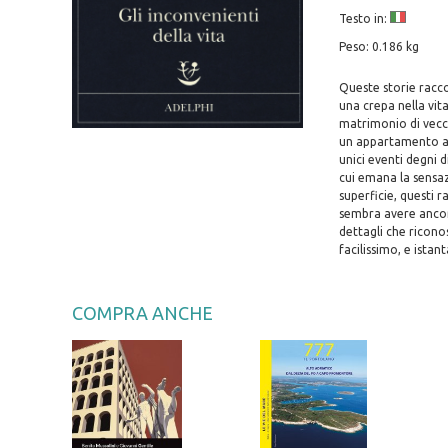
Testo in:
Peso: 0.186 kg
Queste storie racco
una crepa nella vit
matrimonio di vecch
un appartamento a T
unici eventi degni 
cui emana la sensazi
superficie, questi 
sembra avere ancora 
dettagli che ricono
facilissimo, e istan
COMPRA ANCHE