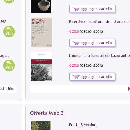
aggiungi al carrello
1983
€ 28.5
(€
30.00
- 5.00%)
aggiungi al carrello
Pastori. Sguardi contemporanei tra il Lagorai e la pianura. Ediz. illustrata
€ 28.5
(€
30.00
- 5.00%)
aggiungi al carrello
utti i libri
Offerta Web 3
Frutta & Verdura