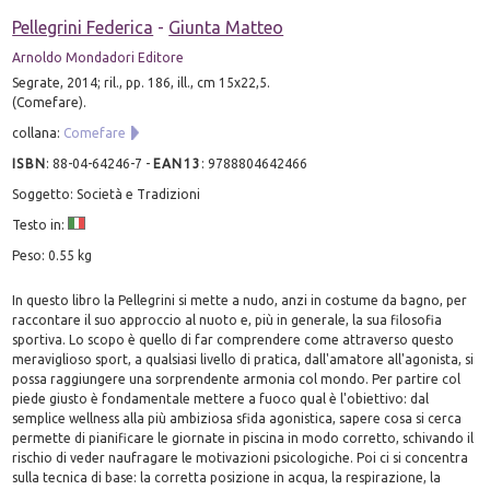
Pellegrini Federica
-
Giunta Matteo
Arnoldo Mondadori Editore
Segrate, 2014; ril., pp. 186, ill., cm 15x22,5.
(Comefare).
collana:
Comefare
ISBN
:
88-04-64246-7
-
EAN13
:
9788804642466
Soggetto: Società e Tradizioni
Testo in:
Peso: 0.55 kg
In questo libro la Pellegrini si mette a nudo, anzi in costume da bagno, per
raccontare il suo approccio al nuoto e, più in generale, la sua filosofia
sportiva. Lo scopo è quello di far comprendere come attraverso questo
meraviglioso sport, a qualsiasi livello di pratica, dall'amatore all'agonista, si
possa raggiungere una sorprendente armonia col mondo. Per partire col
piede giusto è fondamentale mettere a fuoco qual è l'obiettivo: dal
semplice wellness alla più ambiziosa sfida agonistica, sapere cosa si cerca
permette di pianificare le giornate in piscina in modo corretto, schivando il
rischio di veder naufragare le motivazioni psicologiche. Poi ci si concentra
sulla tecnica di base: la corretta posizione in acqua, la respirazione, la