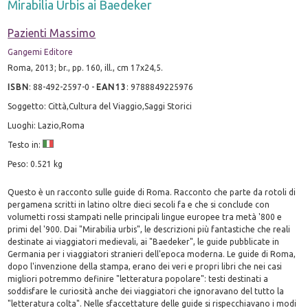
Mirabilia Urbis ai Baedeker
Pazienti Massimo
Gangemi Editore
Roma, 2013; br., pp. 160, ill., cm 17x24,5.
ISBN
:
88-492-2597-0
-
EAN13
:
9788849225976
Soggetto: Città,Cultura del Viaggio,Saggi Storici
Luoghi: Lazio,Roma
Testo in:
Peso: 0.521 kg
Questo è un racconto sulle guide di Roma. Racconto che parte da rotoli di
pergamena scritti in latino oltre dieci secoli fa e che si conclude con
volumetti rossi stampati nelle principali lingue europee tra metà '800 e
primi del '900. Dai "Mirabilia urbis", le descrizioni più fantastiche che reali
destinate ai viaggiatori medievali, ai "Baedeker", le guide pubblicate in
Germania per i viaggiatori stranieri dell'epoca moderna. Le guide di Roma,
dopo l'invenzione della stampa, erano dei veri e propri libri che nei casi
migliori potremmo definire "letteratura popolare": testi destinati a
soddisfare le curiosità anche dei viaggiatori che ignoravano del tutto la
"letteratura colta". Nelle sfaccettature delle guide si rispecchiavano i modi