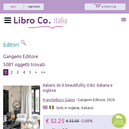
login
registrati
articoli: 0 pz.
Editori
Gangemi Editore
5081 oggetti trovati
1
2
3
4
5
>
>>
Italians do it beautifullly. Ediz. italiana e
inglese
Franchellucci Gianni
- Gangemi Editore, 2026
testi in inglese, italiano
€ 52.25
€ 55.00
-5.00%