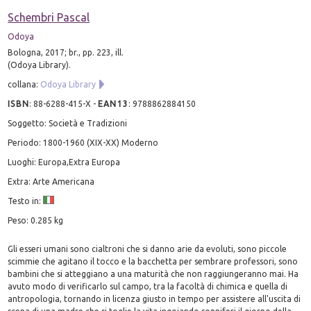
Schembri Pascal
Odoya
Bologna, 2017; br., pp. 223, ill.
(Odoya Library).
collana:
Odoya Library
ISBN
:
88-6288-415-X
-
EAN13
:
9788862884150
Soggetto: Società e Tradizioni
Periodo: 1800-1960 (XIX-XX) Moderno
Luoghi: Europa,Extra Europa
Extra: Arte Americana
Testo in:
Peso: 0.285 kg
Gli esseri umani sono cialtroni che si danno arie da evoluti, sono piccole
scimmie che agitano il tocco e la bacchetta per sembrare professori, sono
bambini che si atteggiano a una maturità che non raggiungeranno mai. Ha
avuto modo di verificarlo sul campo, tra la facoltà di chimica e quella di
antropologia, tornando in licenza giusto in tempo per assistere all'uscita di