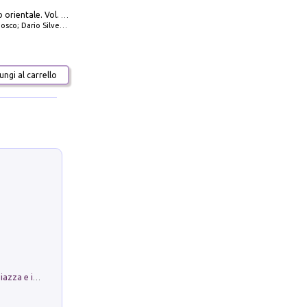
777 Adriatico orientale. Vol. 1: Istria, Costa della Dalmazia da Smrika a Zara, Isole del Quarnaro, Pag, Arcipelaghi di Zara, Sibenico e Incoronate
io Silvestro; Marco Sbrizzi
ngi al carrello
Luoghi Magici di Bologna. Vol. 1: la Piazza e i Suoi Simboli Segreti