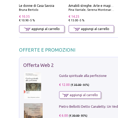
Le donne di Casa Savoia
Amabili streghe. Arte e magie di Leonora Carrington e Remedios Varo
Bruna Bertolo
Pina Varriale; Serena Montesarchio
€ 10.35
€ 14.25
€ 10.90 -5 %
€ 15.00 -5 %
aggiungi al carrello
aggiungi al carrello
OFFERTE E PROMOZIONI
Offerta Web 2
Guida spirituale alla perfezione
€ 12.00
(€
35.00
- 66%)
aggiungi al carrello
€ 6.00
(€
30.00
- 80%)