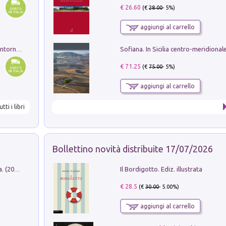
€ 26.60
(€
28.00
- 5%)
aggiungi al carrello
Ruderi delle ville Romano Sabine nei dintorni di Poggio Mirteto. Illustrati dal dott.re prof.re cav.re Ercole Nardi regio ispettore degli scavi e monumenti. Anno 1885
€ 71.25
(€
75.00
- 5%)
aggiungi al carrello
utti i libri
Bollettino novità distribuite 17/07/2026
Il Bordigotto. Ediz. illustrata
Dromos. Libro periodico di architettura. (2026). Vol. 15: Post-model
€ 28.5
(€
30.00
- 5.00%)
aggiungi al carrello