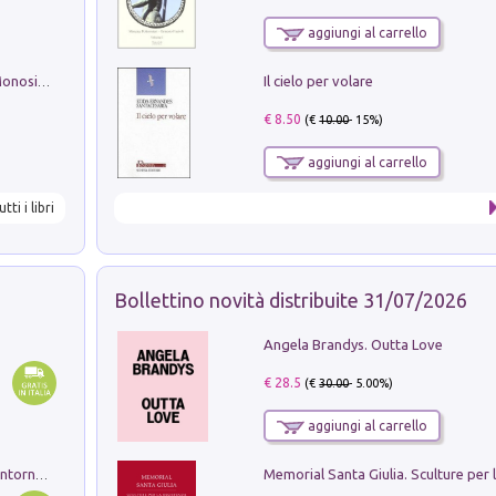
aggiungi al carrello
Il cielo per volare
La seduzione del gusto con Pipero & Monosilio
€ 8.50
(€
10.00
- 15%)
aggiungi al carrello
utti i libri
Bollettino novità distribuite 31/07/2026
Angela Brandys. Outta Love
€ 28.5
(€
30.00
- 5.00%)
aggiungi al carrello
Ruderi delle ville Romano Sabine nei dintorni di Poggio Mirteto. Illustrati dal dott.re prof.re cav.re Ercole Nardi regio ispettore degli scavi e monumenti. Anno 1885. Tavole e studio. Con 25 tavole fuori testo in cartella editoriale