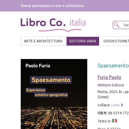
libreria specializzata in arte e architettura
ARTE E ARCHITETTURA
EDITORIA VARIA
GIOCHI E FUME
Spaesamento.
Furia Paolo
Meltemi Editore
Roma, 2023; br., pp
(Linee).
collana:
Linee
ISBN
:
88-5519-772
Testo in: