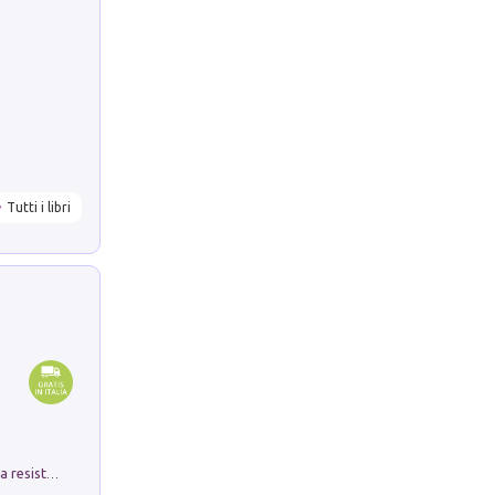
Tutti i libri
Memorial Santa Giulia. Sculture per la resistenza Monchio di Palagano