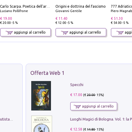
Origini e dottrina del fascismo
Carlo Scarpa. Poetica dell'arredo. Tavoli e sedie-Poetics of furniture. Tables and chairs. Ediz. bilingue
Luciano Pollifrone
Giovanni Gentile
Piero Magnabosco; Dar
€ 19.00
€ 11.40
€ 51.30
€ 20.00 -5 %
€ 12.00 -5 %
€ 54.00 -5 %
aggiungi al carrello
aggiungi al carrello
aggiu
Offerta Web 1
Specchi
€ 17.00
(€
20.00
- 15%)
aggiungi al carrello
Pietro Bellotti Detto Canaletty. Un Vedutista Veneziano nella Francia dell'Ancien Régime
€ 12.58
(€
14.80
- 15%)