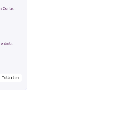
in alto! Livello A1. Con CD-Audio. Con Contenuto digitale per accesso on line
Conte e Mattarella. Sul palcoscenico e dietro le quinte del Quirinale. Un racconto sulle istituzioni
Tutti i libri