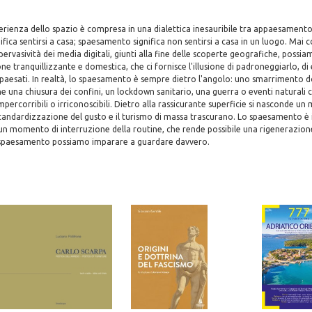
perienza dello spazio è compresa in una dialettica inesauribile tra appaesamen
ica sentirsi a casa; spaesamento significa non sentirsi a casa in un luogo. Mai 
 pervasività dei media digitali, giunti alla fine delle scoperte geografiche, poss
e tranquillizzante e domestica, che ci fornisce l'illusione di padroneggiarlo, di 
esati. In realtà, lo spaesamento è sempre dietro l'angolo: uno smarrimento d
he una chiusura dei confini, un lockdown sanitario, una guerra o eventi naturali c
mpercorribili o irriconoscibili. Dietro alla rassicurante superficie si nasconde un
tandardizzazione del gusto e il turismo di massa trascurano. Lo spaesamento è 
n momento di interruzione della routine, che rende possibile una rigenerazion
 spaesamento possiamo imparare a guardare davvero.