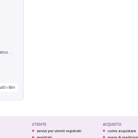
La comparsa. Perché il partito democratico non è mai nato
utti i libri
UTENTE
ACQUISTO
servizi per utenti registrati
come acquistare
registrati
spese di spedizio