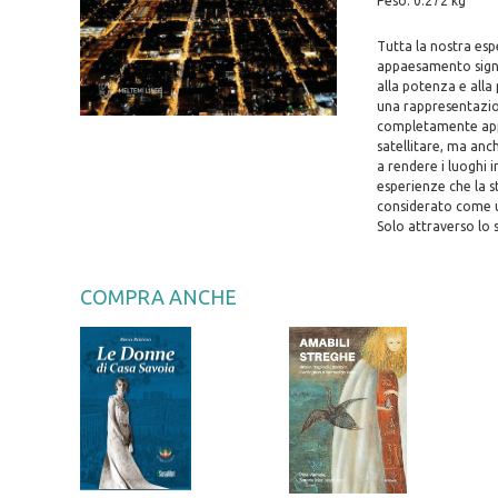
Peso: 0.272 kg
Tutta la nostra es
appaesamento signif
alla potenza e alla
una rappresentazion
completamente appa
satellitare, ma anc
a rendere i luoghi i
esperienze che la s
considerato come u
Solo attraverso lo
COMPRA ANCHE