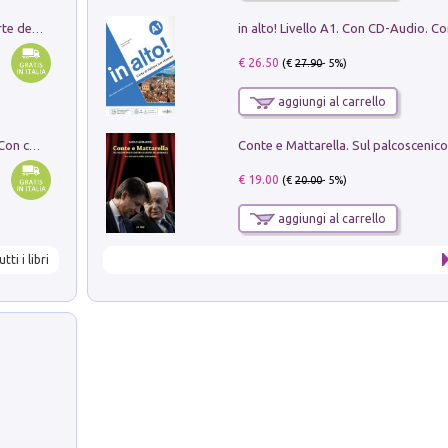
Ricerche dei dottorandi in storia dell'arte della Sapienza
€ 26.50
(€
27.90
- 5%)
aggiungi al carrello
I monumenti funerari del Lazio antico. Con cartella con tavole
€ 19.00
(€
20.00
- 5%)
aggiungi al carrello
utti i libri