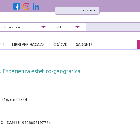
login
registrati
TTI
LIBRI PER RAGAZZI
CD/DVD
GADGETS
 Esperienza estetico-geografica
. 216, cm 12x24.
-X
-
EAN13
:
9788855197724