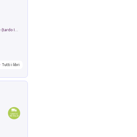
Sofiana. In Sicilia centro-meridionale (tardo III-metà IX secolo d.C.): dall'agro-town tardo-imperiale al villaggio medio-bizantino. Nuova ediz.
Tutti i libri