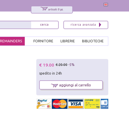
articoli: 0 pz.
REMAINDERS
FORNITORE
LIBRERIE
BIBLIOTECHE
x
€ 19.00
€ 20.00
-5%
Interessato ai nostri libri?
spedito in 24h
Allora iscriviti alla nostra newsletter!
Sarai informato delle nostre novità, potrai
aggiungi al carrello
comunque cancellarti quando desideri.
modulo di iscrizione