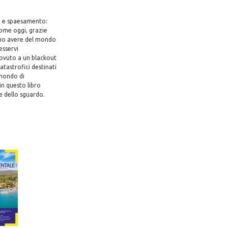
to e spaesamento:
come oggi, grazie
iamo avere del mondo
esservi
ovuto a un blackout
atastrofici destinati
 mondo di
in questo libro
e dello sguardo.