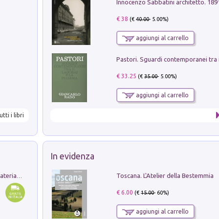
Innocenzo Sabbatini architetto. 18
€ 38
(€
40.00
- 5.00%)
aggiungi al carrello
€ 33.25
(€
35.00
- 5.00%)
aggiungi al carrello
utti i libri
In evidenza
Toscana. L'Atelier della Bestemmia
L'orientalizzante a Capua. Contesti e materiali dagli scavi di Werner Johannowsky nella necropoli di Fornaci. Nuova ediz.
€ 6.00
(€
15.00
- 60%)
aggiungi al carrello