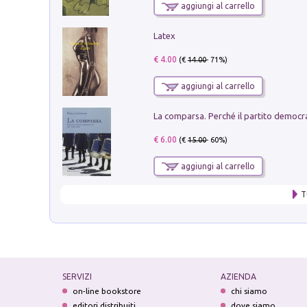
aggiungi al carrello
Latex
€ 4.00
(€
14.00
- 71%)
aggiungi al carrello
€ 6.00
(€
15.00
- 60%)
aggiungi al carrello
T
SERVIZI
AZIENDA
on-line bookstore
chi siamo
editori distribuiti
dove siamo