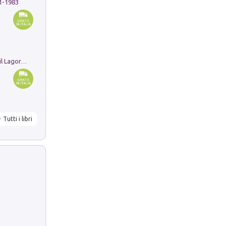
91-1983
Pastori. Sguardi contemporanei tra il Lagorai e la pianura. Ediz. illustrata
Tutti i libri