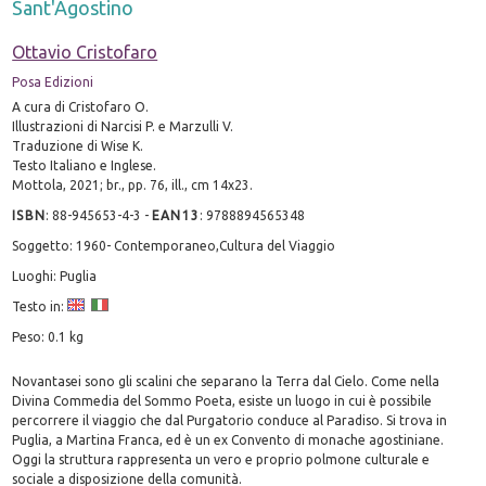
Sant'Agostino
Ottavio Cristofaro
Posa Edizioni
A cura di Cristofaro O.
Illustrazioni di Narcisi P. e Marzulli V.
Traduzione di Wise K.
Testo Italiano e Inglese.
Mottola, 2021; br., pp. 76, ill., cm 14x23.
ISBN
:
88-945653-4-3
-
EAN13
:
9788894565348
Soggetto: 1960- Contemporaneo,Cultura del Viaggio
Luoghi: Puglia
Testo in:
Peso: 0.1 kg
Novantasei sono gli scalini che separano la Terra dal Cielo. Come nella
Divina Commedia del Sommo Poeta, esiste un luogo in cui è possibile
percorrere il viaggio che dal Purgatorio conduce al Paradiso. Si trova in
Puglia, a Martina Franca, ed è un ex Convento di monache agostiniane.
Oggi la struttura rappresenta un vero e proprio polmone culturale e
sociale a disposizione della comunità.