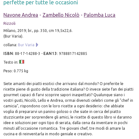
perfette per tutte le occasioni
Navone Andrea
-
Zambello Nicolò
-
Palomba Luca
Rizzoli
Milano, 2019; br., pp. 350, cm 19,5x22,6.
(Bur Varia).
collana:
Bur Varia
ISBN
:
88-17-14288-3
-
EAN13
:
9788817142885
Testo in:
Peso: 0.775 kg
Siete amanti dei piatti esotici che arrivano dal mondo? O preferite le
ricette piene di gusto della tradizione italiana? O invece siete fan dei piatti
gourmet capaci di farvi scoprire sapori inaspettati? Qualunque siano i
vostri gusti, Nicolò, Lello e Andrea, ormai divenuti celebri come gli "chef in
camicia", rispondono con le loro ricette a ogni desiderio: che abbiate
voglia di prepararvi un panino goloso o che siate in cerca del piatto
stuzzicante per sorprendere gli amici, le ricette di questo libro vi daranno
idee e soluzioni per ogni tipo di serata, dalla cena da inventare in pochi
minuti all'occasione romantica. Tre giovani chef, tre modi di amare la
cucina e di reinventarla in modo geniale e creativo.