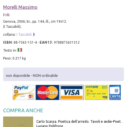
Morelli Massimo
Frilli
Genova, 2006; br., pp. 144, ill., cm 19x12.
(I Tascabili).
collana:
I Tascabili
ISBN
:
88-7563-151-4
-
EAN13
:
9788875631512
Testo in:
Peso: 0.217 kg
non disponibile - NON ordinabile
COMPRA ANCHE
Carlo Scarpa. Poetica dell'arredo. Tavoli e sedie-Poetics of furniture. Tables and chairs. Ediz. bilingue
Luciano Pollifrone