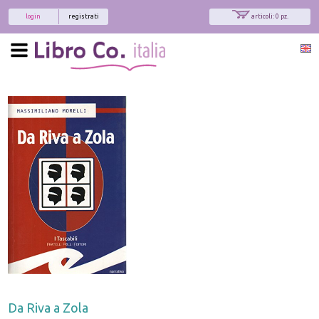
login
registrati
articoli: 0 pz.
Da Riva a Zola