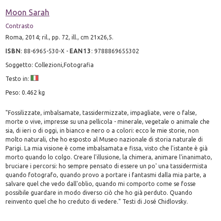
Moon Sarah
Contrasto
Roma, 2014; ril., pp. 72, ill., cm 21x26,5.
ISBN
:
88-6965-530-X
-
EAN13
:
9788869655302
Soggetto: Collezioni,Fotografia
Testo in:
Peso: 0.462 kg
"Fossilizzate, imbalsamate, tassidermizzate, impagliate, vere o false,
morte o vive, impresse su una pellicola - minerale, vegetale o animale che
sia, di ieri o di oggi, in bianco e nero o a colori: ecco le mie storie, non
molto naturali, che ho esposto al Museo nazionale di storia naturale di
Parigi. La mia visione è come imbalsamata e fissa, visto che l'istante è già
morto quando lo colgo. Creare l'illusione, la chimera, animare l'inanimato,
bruciare i percorsi: ho sempre pensato di essere un po' una tassidermista
quando fotografo, quando provo a portare i fantasmi dalla mia parte, a
salvare quel che vedo dall'oblio, quando mi comporto come se fosse
possibile guardare in modo diverso ciò che ho già perduto. Quando
reinvento quel che ho creduto di vedere." Testi di José Chidlovsky.