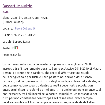
Bassetti Maurizio
Betti
Siena, 2026; br., pp. 354, cm 14x21.
(I Fuori Collana).
collana:
I Fuori Collana
EAN13
:
9791257850159
Luoghi: Europa,Italia
Testo in:
Peso: 0.354 kg
Un romanzo sulla scuola dei nostri tempi ma anche sugli anni '70. Un
intreccio tra l'insegnamento durante l'anno scolastico 2018-2019 di Mauro
Bassini, docente a fine carriera, che cerca di affermare una scuola
dell'accoglienza e per tutti, e il suo passato nel periodo del dissenso
cattolico, del compromesso storico, degli anni di piombo e della strategia
della tensione. Uno sguardo dentro la realtà delle nostre scuole, con
entusiasmi, disagi, problemi e primi amori, ma anche un ripensamento sugli
anni sessanta, tra i più incerti della nostra Repubblica. Un messaggio per
tutti per non condannare con troppa facilità ma dare invece sempre
un'altra possibilità. Il libro si propone come un seguito ideale dell'altro