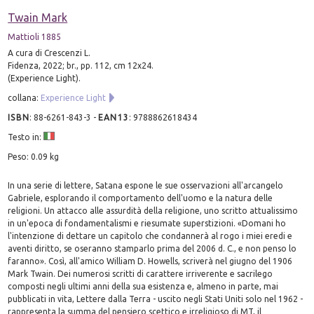
Twain Mark
Mattioli 1885
A cura di Crescenzi L.
Fidenza, 2022; br., pp. 112, cm 12x24.
(Experience Light).
collana:
Experience Light
ISBN
:
88-6261-843-3
-
EAN13
:
9788862618434
Testo in:
Peso: 0.09 kg
In una serie di lettere, Satana espone le sue osservazioni all'arcangelo
Gabriele, esplorando il comportamento dell'uomo e la natura delle
religioni. Un attacco alle assurdità della religione, uno scritto attualissimo
in un'epoca di fondamentalismi e riesumate superstizioni. «Domani ho
l'intenzione di dettare un capitolo che condannerà al rogo i miei eredi e
aventi diritto, se oseranno stamparlo prima del 2006 d. C., e non penso lo
faranno». Così, all'amico William D. Howells, scriverà nel giugno del 1906
Mark Twain. Dei numerosi scritti di carattere irriverente e sacrilego
composti negli ultimi anni della sua esistenza e, almeno in parte, mai
pubblicati in vita, Lettere dalla Terra - uscito negli Stati Uniti solo nel 1962 -
rappresenta la summa del pensiero scettico e irreligioso di MT, il