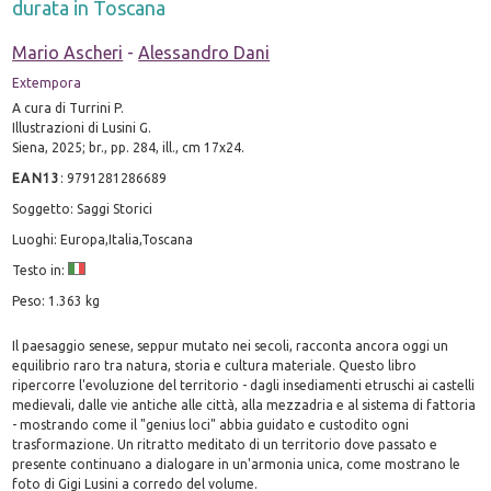
durata in Toscana
Mario Ascheri
-
Alessandro Dani
Extempora
A cura di Turrini P.
Illustrazioni di Lusini G.
Siena, 2025; br., pp. 284, ill., cm 17x24.
EAN13
:
9791281286689
Soggetto: Saggi Storici
Luoghi: Europa,Italia,Toscana
Testo in:
Peso: 1.363 kg
Il paesaggio senese, seppur mutato nei secoli, racconta ancora oggi un
equilibrio raro tra natura, storia e cultura materiale. Questo libro
ripercorre l'evoluzione del territorio - dagli insediamenti etruschi ai castelli
medievali, dalle vie antiche alle città, alla mezzadria e al sistema di fattoria
- mostrando come il "genius loci" abbia guidato e custodito ogni
trasformazione. Un ritratto meditato di un territorio dove passato e
presente continuano a dialogare in un'armonia unica, come mostrano le
foto di Gigi Lusini a corredo del volume.