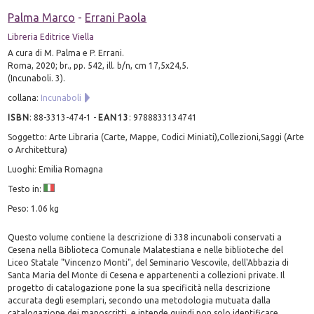
Palma Marco
-
Errani Paola
Libreria Editrice Viella
A cura di M. Palma e P. Errani.
Roma, 2020; br., pp. 542, ill. b/n, cm 17,5x24,5.
(Incunaboli. 3).
collana:
Incunaboli
ISBN
:
88-3313-474-1
-
EAN13
:
9788833134741
Soggetto: Arte Libraria (Carte, Mappe, Codici Miniati),Collezioni,Saggi (Arte
o Architettura)
Luoghi: Emilia Romagna
Testo in:
Peso: 1.06 kg
Questo volume contiene la descrizione di 338 incunaboli conservati a
Cesena nella Biblioteca Comunale Malatestiana e nelle biblioteche del
Liceo Statale "Vincenzo Monti", del Seminario Vescovile, dell'Abbazia di
Santa Maria del Monte di Cesena e appartenenti a collezioni private. Il
progetto di catalogazione pone la sua specificità nella descrizione
accurata degli esemplari, secondo una metodologia mutuata dalla
catalogazione dei manoscritti, e intende quindi non solo identificare