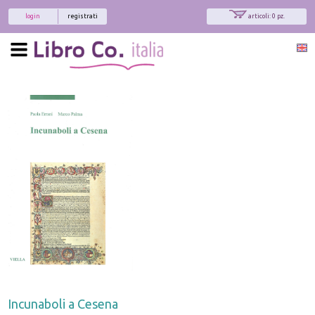
login
registrati
articoli: 0 pz.
Incunaboli a Cesena