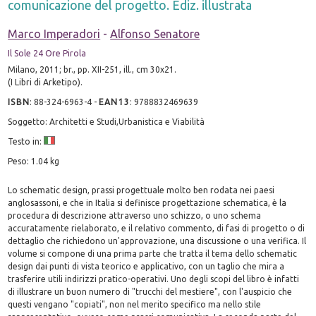
comunicazione del progetto. Ediz. illustrata
Marco Imperadori
-
Alfonso Senatore
Il Sole 24 Ore Pirola
Milano, 2011; br., pp. XII-251, ill., cm 30x21.
(I Libri di Arketipo).
ISBN
:
88-324-6963-4
-
EAN13
:
9788832469639
Soggetto: Architetti e Studi,Urbanistica e Viabilità
Testo in:
Peso: 1.04 kg
Lo schematic design, prassi progettuale molto ben rodata nei paesi
anglosassoni, e che in Italia si definisce progettazione schematica, è la
procedura di descrizione attraverso uno schizzo, o uno schema
accuratamente rielaborato, e il relativo commento, di fasi di progetto o di
dettaglio che richiedono un'approvazione, una discussione o una verifica. Il
volume si compone di una prima parte che tratta il tema dello schematic
design dai punti di vista teorico e applicativo, con un taglio che mira a
trasferire utili indirizzi pratico-operativi. Uno degli scopi del libro è infatti
di illustrare un buon numero di "trucchi del mestiere", con l'auspicio che
questi vengano "copiati", non nel merito specifico ma nello stile