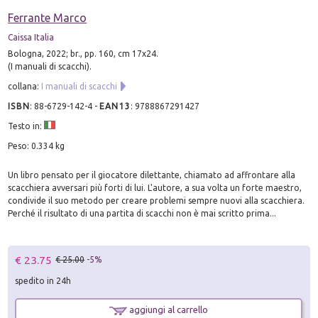
Ferrante Marco
Caissa Italia
Bologna, 2022; br., pp. 160, cm 17x24.
(I manuali di scacchi).
collana:
I manuali di scacchi
ISBN
:
88-6729-142-4
-
EAN13
:
9788867291427
Testo in:
Peso: 0.334 kg
Un libro pensato per il giocatore dilettante, chiamato ad affrontare alla
scacchiera avversari più forti di lui. L'autore, a sua volta un forte maestro,
condivide il suo metodo per creare problemi sempre nuovi alla scacchiera.
Perché il risultato di una partita di scacchi non è mai scritto prima...
€ 23.75
€ 25.00
-5%
spedito in 24h
aggiungi al carrello