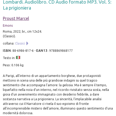
Lombardi. Audiolibro. CD Audio formato MP3. Vol. 5:
La prigioniera
Proust Marcel
Emons
Roma, 2022; br., cm 12x24.
(Classici).
collana:
Classici
ISBN
:
88-6986-817-6
-
EAN13
:
9788869868177
Testo in:
Peso: 0.106 kg
A Parigi, all'interno di un appartamento borghese, due protagonisti
mettono in scena una delle più grandiose indagini su quel tragico
sentimento che accompagna l'amore: la gelosia. Ma è sempre il tempo,
liquefatto nella noia d'un interno, nel ricordo rivisitato senza sosta, nella
gioia d'un avvenimento immaginato con desiderio febbrile, a dare
sostanza narrativa a La prigioniera. La sincerità, l'implacabile analisi
attraverso cui il Narratore ci rivela il suo egoismo di fronte
all'incomprensibile mistero dell'amore, illuminano questo sentimento d'una
modernità dolorosa.