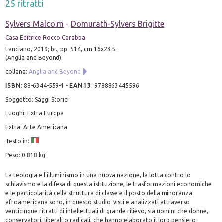
25 ritratti
Sylvers Malcolm
-
Domurath-Sylvers Brigitte
Casa Editrice Rocco Carabba
Lanciano, 2019; br., pp. 514, cm 16x23,5.
(Anglia and Beyond).
collana:
Anglia and Beyond
ISBN
:
88-6344-559-1
-
EAN13
:
9788863445596
Soggetto: Saggi Storici
Luoghi: Extra Europa
Extra: Arte Americana
Testo in:
Peso: 0.818 kg
La teologia e l'illuminismo in una nuova nazione, la lotta contro lo
schiavismo e la difesa di questa istituzione, le trasformazioni economiche
e le particolarità della struttura di classe e il posto della minoranza
afroamericana sono, in questo studio, visti e analizzati attraverso
venticinque ritratti di intellettuali di grande rilievo, sia uomini che donne,
conservatori, liberali o radicali, che hanno elaborato il loro pensiero