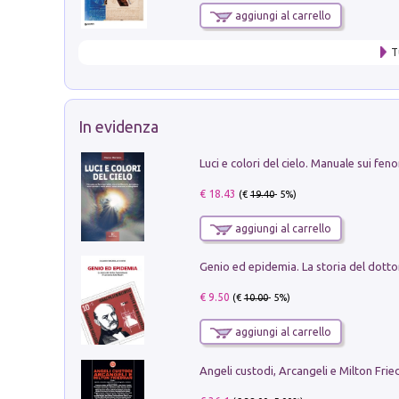
aggiungi al carrello
T
In evidenza
€ 18.43
(€
19.40
- 5%)
aggiungi al carrello
€ 9.50
(€
10.00
- 5%)
aggiungi al carrello
Angeli custodi, Arcangeli e Milton Fri