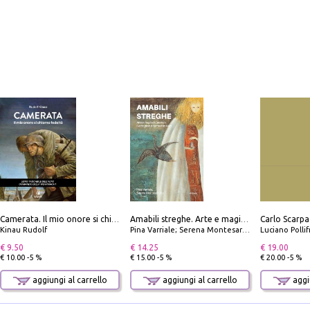
Camerata. Il mio onore si chiama fedeltà
Amabili streghe. Arte e magie di Leonora Carrington e Remedios Varo
Kinau Rudolf
Pina Varriale; Serena Montesarchio
Luciano Polli
€ 9.50
€ 14.25
€ 19.00
€ 10.00 -5 %
€ 15.00 -5 %
€ 20.00 -5 %
aggiungi al carrello
aggiungi al carrello
aggiu