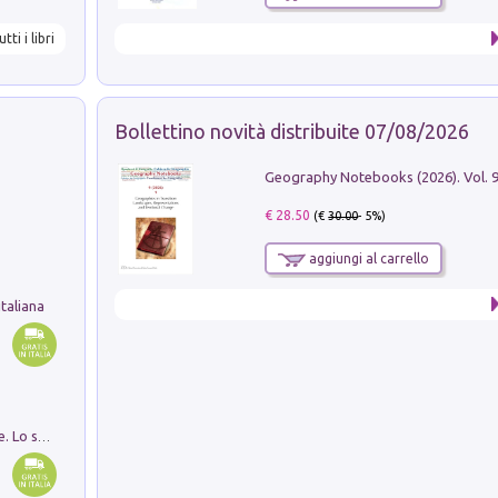
utti i libri
Bollettino novità distribuite 07/08/2026
€ 28.50
(€
30.00
- 5%)
aggiungi al carrello
taliana
Santissima Trinità e divina proporzione. Lo studio della proporzione nell'arte come ricerca del mistero trinitario