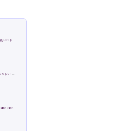
La Porta Filosofica di Claudio Parmiggiani per il Sacro Eremo di Camaldoli
Obbedisco. Garibaldi Eroe per Scelta e per Destino
Arie per Carlo Broschi Farinelli. Partiture con riduzione per clavicembalo (o pianoforte). Seconda serie. Vol. 5