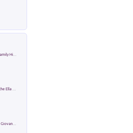
The Nicolas. Restoration Tales in a Family History
Fortunate Objects. Selections from the Ella Fontanals-Cisneros Collection. Objetos Afortunados. Selección de la Colección Ella Fontanals-Cisneros
Firenze nell'Ottocento nei disegni di Giovanni Ferruccio Moro (1859­1948)