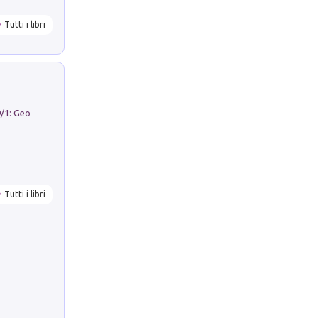
Tutti i libri
Geography Notebooks (2026). Vol. 9/1: Geographies in transition: landscapes, representations and territorial change
Tutti i libri