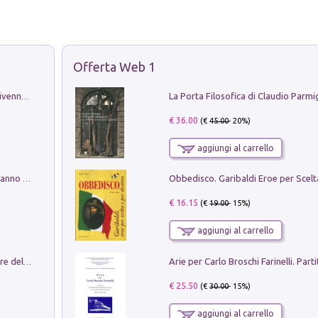
Offerta Web 1
Get the led out. Come i Led Zeppelin divennero la più grande band del mondo
€ 36.00
(€
45.00
- 20%)
aggiungi al carrello
Con questa faccia qui. Le canzoni che hanno fatto la storia di Ligabue
€ 16.15
(€
19.00
- 15%)
aggiungi al carrello
Klose dell'altro mondo. Miro il pescatore del goal
€ 25.50
(€
30.00
- 15%)
aggiungi al carrello