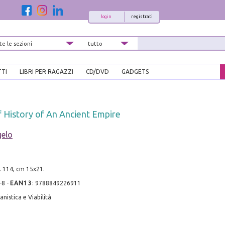
login
registrati
TTI
LIBRI PER RAGAZZI
CD/DVD
GADGETS
 History of An Ancient Empire
gelo
. 114, cm 15x21.
-8
-
EAN13
:
9788849226911
nistica e Viabilità