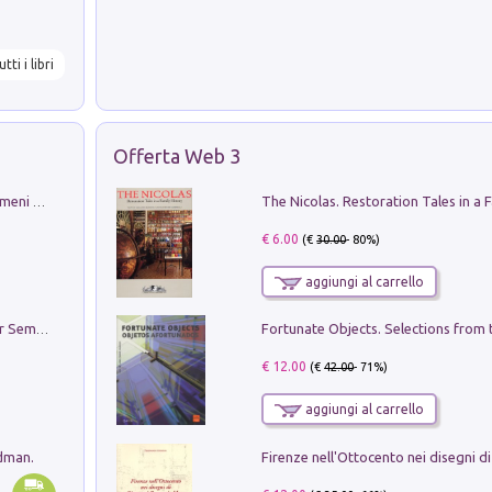
utti i libri
Offerta Web 3
Luci e colori del cielo. Manuale sui fenomeni ottici che si verificano in atmosfera, nella scienza e nella storia: come osservarli e fotografarli
€ 6.00
(€
30.00
- 80%)
aggiungi al carrello
Genio ed epidemia. La storia del dottor Semmelweis, il Salvatore delle Madri
€ 12.00
(€
42.00
- 71%)
aggiungi al carrello
edman.