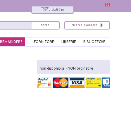
articoli: 0 pz.
REMAINDERS
FORNITORE
LIBRERIE
BIBLIOTECHE
x
Interessato ai nostri libri?
non disponibile - NON ordinabile
Allora iscriviti alla nostra newsletter!
Sarai informato delle nostre novità, potrai
comunque cancellarti quando desideri.
modulo di iscrizione