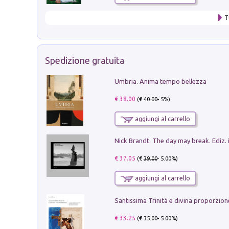
T
Spedizione gratuita
Umbria. Anima tempo bellezza
€ 38.00
(€
40.00
- 5%)
aggiungi al carrello
Nick Brandt. The day may break. Ediz. i
€ 37.05
(€
39.00
- 5.00%)
aggiungi al carrello
€ 33.25
(€
35.00
- 5.00%)