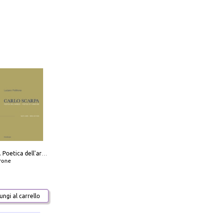
Carlo Scarpa. Poetica dell'arredo. Tavoli e sedie-Poetics of furniture. Tables and chairs. Ediz. bilingue
frone
ngi al carrello