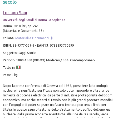
secolo
Luciano Sani
Università degli Studi di Roma La Sapienza
Roma, 2018; br., pp. 246.
(Materiali e Documenti. 33).
collana:
Materiali e Documenti.
ISBN
:
88-9377-069-5
-
EAN13
:
9788893770699
Soggetto: Saggi Storici
Periodo: 1800-1960 (XIX-XX) Moderno,1960- Contemporaneo
Testo in:
Peso: 0 kg
Dopo la prima conferenza di Ginevra del 1955, possedere la tecnologia
nucleare ha significato per l'Italia non solo poter rispondere alla grande
richiesta di potenza elettrica, da parte di industrie protagoniste del boom
economico, ma anche sedersi al tavolo con le più grandi potenze mondiali
con l'orgoglio di poter sognare un futuro tecnologico senza limiti per
l'Italia. In questo saggio la storia dello sfruttamento pacifico dell'energia
nucleare, dalle prime scoperte scientifiche alla fine del XX secolo, viene