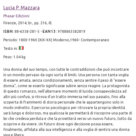
Lucia P. Mazzara
Phasar Edizioni
Firenze, 2014; br., pp. 216, ill.
ISBN
:
88-6358-281-5
-
EAN13
:
9788863582819
Periodo: 1800-1960 (XIX-XX) Moderno,1960- Contemporaneo
Testo in:
Peso: 1.04 kg
Una donna del suo tempo, con tutte le contraddizioni che può incontrare
in un mondo pervaso da ogni sorta di limiti. Una persona con tanta voglia
di essere amata, senza condizionamenti, senza sentire il peso di "essere
donna", come se esserlo significasse subire senza reagire. La protagonista
di questo romanzo, nell'alternare momenti di lucida consapevolezza ad
altri più confusi, si ritrova d'un tratto immersa nel suo passato, fino alla
scoperta di frammenti di storia personale che le appartengono solo in
modo indiretto. Il percorso psicologico per ritrovare la propria identità
sarà lungo e doloroso, ma qualcosa le permetterà di riscoprire una parte di
lei che credeva perduta e che la proietterà verso un nuovo futuro, tutto da
scoprire e da vivere. Un futuro dove ogni decisione possa essere,
finalmente, affidata alla sua intelligenza e alla voglia di sentirsi una donna
viva e libera.