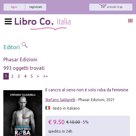
login
registrati
articoli: 0 pz.
Editori
Phasar Edizioni
993 oggetti trovati
1
2
3
4
5
>
>>
Il cancro al seno non è solo roba da femmine
Stefano Saldarelli
- Phasar Edizioni, 2021
testo in italiano
€ 9.50
€ 10.00
-5%
spedito in 24h