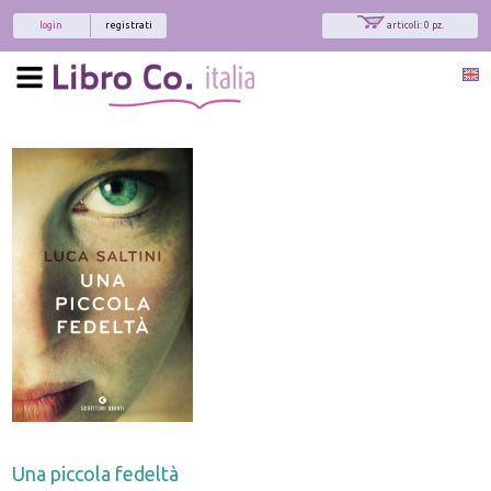
login
registrati
articoli: 0 pz.
Una piccola fedeltà