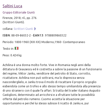
Saltini Luca
Gruppo Editoriale Giunti
Firenze, 2018; ril., pp. 276.
(Scrittori Giunti).
collana:
Scrittori Giunti
ISBN
:
88-09-86032-2
-
EAN13
:
9788809860322
Periodo: 1800-1960 (XIX-XX) Moderno,1960- Contemporaneo
Testo in:
Peso: 0.424 kg
Achilina è una donna molto forte. Vive in Romania negli anni della
dittatura di Ceausescu ed è costretta a subire la passione di un funzionario
del regime, Viktor Janku, venditore del petrolio di Stato, corrotto,
ricattatore. Achilina non può sottrarsi, ma lo disprezza senza
nasconderglielo, e Janku trova il modo di riscattare il proprio orgoglio
esibendola come un trofeo e allo stesso tempo umiliandola alla presenza
di uno straniero con il quale fa affari. Si tratta del trader italiano Augusto
Castiglioni, determinato ad arricchirsi e a sfruttare tutte le possibilità
offerte dal petrolio rumeno. L'uomo accetta la situazione per
opportunismo e perché lui stesso subisce il ricatto di Janku e, pur