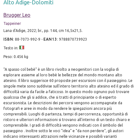
Alto Adige-Dolomiti
Brugger Leo
Tappeiner
Lana d'Adige, 2022; br., pp. 144, cm 16,5x21,5.
ISBN
:
88-7073-992-9
-
EAN13
:
9788870739923
Testo in:
Peso: 0.456 kg
"A spasso col bebè" è un libro rivolto a neogenitori con la voglia di
esplorare assieme al loro bebè le bellezze del mondo montano alto
atesino. Il libro suggerisce 60 proposte per escursioni con il passeggino. Le
singole mete sono suddivise sull'intero territorio alto atesino ed il grado di
difficoltà varia da facile a faticoso. In questo modo ognuno può trovare
qualcosa che gli si addice, che si tratti di principiante o di esperto
escursionista. Le descrizioni dei percorsi vengono accompagnate da
fotografi e aree in modo da rendere le spiegazioni ancora più
comprensibili. Luoghi di partenza, tempi di percorrenza, opportunità di
ristoro e ulteriori informazioni si trovano all'interno di un testo chiaro e
comprensibile. I gradi di difficoltà vengono indicati con il simbolo del
passeggino . Inoltre sotto le voci "idea" e "da non perdere", gli autori
indicano interessanti attrazioni nelle vicinanze e possibili varianti