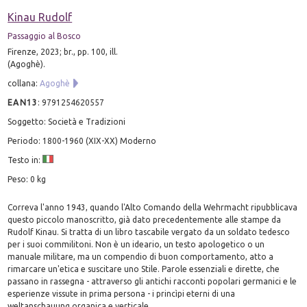
Kinau Rudolf
Passaggio al Bosco
Firenze, 2023; br., pp. 100, ill.
(Agoghè).
collana:
Agoghè
EAN13
:
9791254620557
Soggetto: Società e Tradizioni
Periodo: 1800-1960 (XIX-XX) Moderno
Testo in:
Peso: 0 kg
Correva l'anno 1943, quando l'Alto Comando della Wehrmacht ripubblicava
questo piccolo manoscritto, già dato precedentemente alle stampe da
Rudolf Kinau. Si tratta di un libro tascabile vergato da un soldato tedesco
per i suoi commilitoni. Non è un ideario, un testo apologetico o un
manuale militare, ma un compendio di buon comportamento, atto a
rimarcare un'etica e suscitare uno Stile. Parole essenziali e dirette, che
passano in rassegna - attraverso gli antichi racconti popolari germanici e le
esperienze vissute in prima persona - i princìpi eterni di una
weltanschauung organica e verticale.