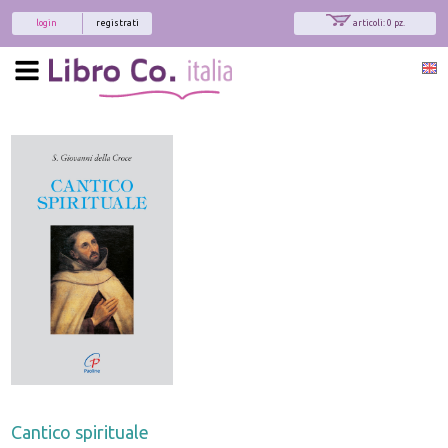
login
registrati
articoli: 0 pz.
Cantico spirituale