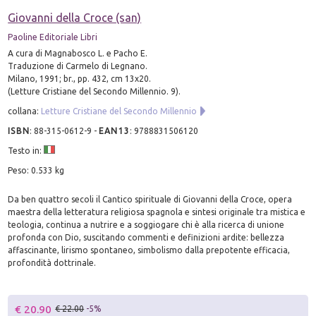
Giovanni della Croce (san)
Paoline Editoriale Libri
A cura di Magnabosco L. e Pacho E.
Traduzione di Carmelo di Legnano.
Milano, 1991; br., pp. 432, cm 13x20.
(Letture Cristiane del Secondo Millennio. 9).
collana:
Letture Cristiane del Secondo Millennio
ISBN
:
88-315-0612-9
-
EAN13
:
9788831506120
Testo in:
Peso: 0.533 kg
Da ben quattro secoli il Cantico spirituale di Giovanni della Croce, opera
maestra della letteratura religiosa spagnola e sintesi originale tra mistica e
teologia, continua a nutrire e a soggiogare chi è alla ricerca di unione
profonda con Dio, suscitando commenti e definizioni ardite: bellezza
affascinante, lirismo spontaneo, simbolismo dalla prepotente efficacia,
profondità dottrinale.
€ 20.90
€ 22.00
-5%