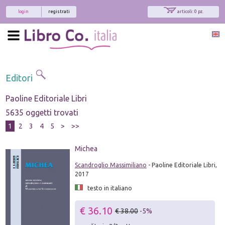
login
registrati
articoli: 0 pz.
Editori
Paoline Editoriale Libri
5635 oggetti trovati
1
2
3
4
5
>
>>
Michea
Scandroglio Massimiliano
- Paoline Editoriale Libri,
2017
testo in italiano
€ 36.10
€ 38.00
-5%