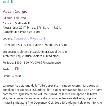
Vol. III.
Vasari Giorgio
Edizioni dell'Orso
A cura di Mattioda E.
Alessandria, 2017; br., pp. 576, ill., cm 17x24.
(Contributi e Proposte. 100).
collana:
Contributi e Proposte
ISBN
:
88-6274-773-X
-
EAN13
:
9788862747738
Soggetto: Architetti e Studi,Pittura,Saggi (Arte o
Architettura),Scultura,Società e Tradizioni
Periodo: 1400-1800 (XV-XVIII) Rinascimento
Testo in:
Peso: 1.025 kg
La presente edizione delle "Vite", prevista in cinque volumi, ripropone al
pubblico il testo della «Giuntina» del 1568 accompagnandolo con un nuovo
commento. Questo terzo volume riproduce le vite che aprono la terza
età, nella quale Vasari vede realizzarsi la perfezione dell'arte, dopo la
rinascita iniziata a fine Duecento. Qui, dopo il fondamentale proemio, che