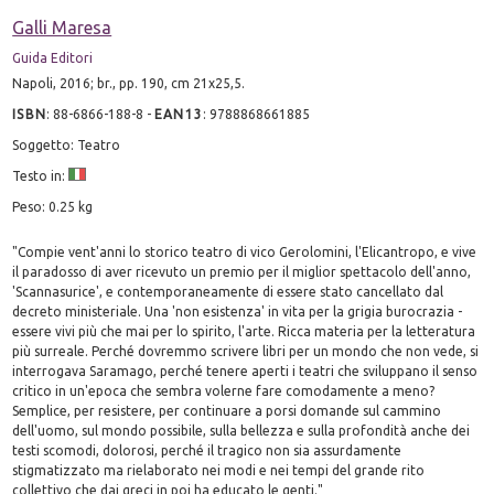
Galli Maresa
Guida Editori
Napoli, 2016; br., pp. 190, cm 21x25,5.
ISBN
:
88-6866-188-8
-
EAN13
:
9788868661885
Soggetto: Teatro
Testo in:
Peso: 0.25 kg
"Compie vent'anni lo storico teatro di vico Gerolomini, l'Elicantropo, e vive
il paradosso di aver ricevuto un premio per il miglior spettacolo dell'anno,
'Scannasurice', e contemporaneamente di essere stato cancellato dal
decreto ministeriale. Una 'non esistenza' in vita per la grigia burocrazia -
essere vivi più che mai per lo spirito, l'arte. Ricca materia per la letteratura
più surreale. Perché dovremmo scrivere libri per un mondo che non vede, si
interrogava Saramago, perché tenere aperti i teatri che sviluppano il senso
critico in un'epoca che sembra volerne fare comodamente a meno?
Semplice, per resistere, per continuare a porsi domande sul cammino
dell'uomo, sul mondo possibile, sulla bellezza e sulla profondità anche dei
testi scomodi, dolorosi, perché il tragico non sia assurdamente
stigmatizzato ma rielaborato nei modi e nei tempi del grande rito
collettivo che dai greci in poi ha educato le genti."