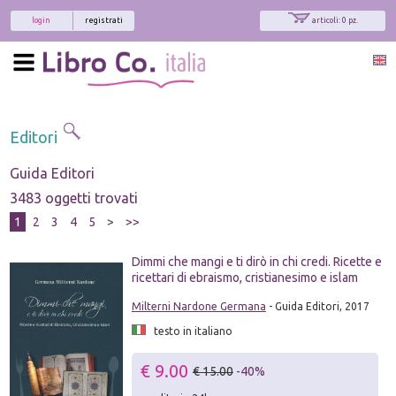
login
registrati
articoli: 0 pz.
Editori
Guida Editori
3483 oggetti trovati
1
2
3
4
5
>
>>
Dimmi che mangi e ti dirò in chi credi. Ricette e
ricettari di ebraismo, cristianesimo e islam
Milterni Nardone Germana
- Guida Editori, 2017
testo in italiano
€ 9.00
€ 15.00
-40%