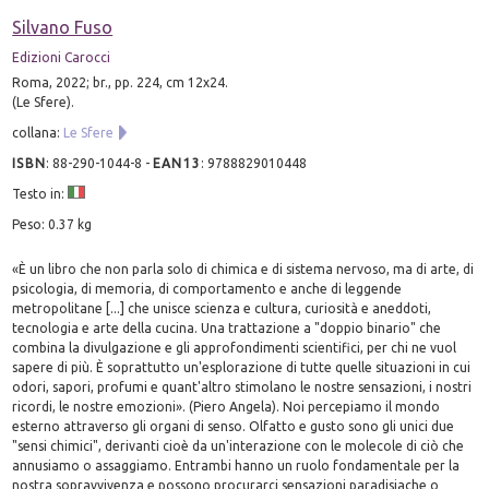
Silvano Fuso
Edizioni Carocci
Roma, 2022; br., pp. 224, cm 12x24.
(Le Sfere).
collana:
Le Sfere
ISBN
:
88-290-1044-8
-
EAN13
:
9788829010448
Testo in:
Peso: 0.37 kg
«È un libro che non parla solo di chimica e di sistema nervoso, ma di arte, di
psicologia, di memoria, di comportamento e anche di leggende
metropolitane [...] che unisce scienza e cultura, curiosità e aneddoti,
tecnologia e arte della cucina. Una trattazione a "doppio binario" che
combina la divulgazione e gli approfondimenti scientifici, per chi ne vuol
sapere di più. È soprattutto un'esplorazione di tutte quelle situazioni in cui
odori, sapori, profumi e quant'altro stimolano le nostre sensazioni, i nostri
ricordi, le nostre emozioni». (Piero Angela). Noi percepiamo il mondo
esterno attraverso gli organi di senso. Olfatto e gusto sono gli unici due
"sensi chimici", derivanti cioè da un'interazione con le molecole di ciò che
annusiamo o assaggiamo. Entrambi hanno un ruolo fondamentale per la
nostra sopravvivenza e possono procurarci sensazioni paradisiache o