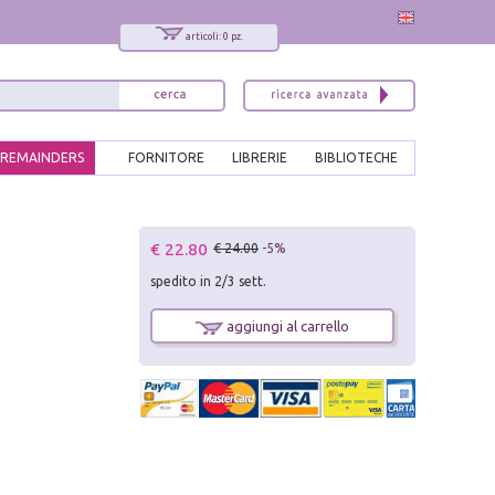
articoli: 0 pz.
REMAINDERS
FORNITORE
LIBRERIE
BIBLIOTECHE
x
€ 22.80
€ 24.00
-5%
Interessato ai nostri libri?
spedito in 2/3 sett.
Allora iscriviti alla nostra newsletter!
Sarai informato delle nostre novità, potrai
aggiungi al carrello
comunque cancellarti quando desideri.
modulo di iscrizione