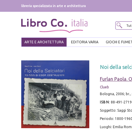
libreria specializzata in arte e architettura
ARTE E ARCHITETTURA
EDITORIA VARIA
GIOCHI E FUME
Noi della selc
Furlan Paola. O
Clueb
Bologna, 2006; br., 
ISBN
:
88-491-2719
Soggetto: Saggi Sto
Periodo: 1800-196
Luoghi: Emilia Rom