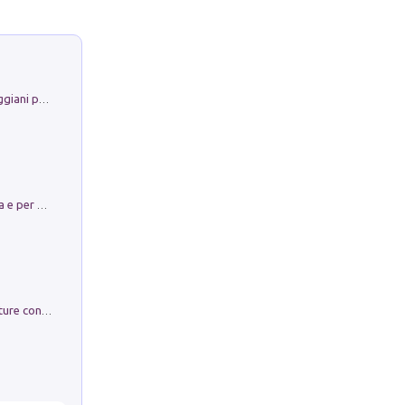
La Porta Filosofica di Claudio Parmiggiani per il Sacro Eremo di Camaldoli
Obbedisco. Garibaldi Eroe per Scelta e per Destino
Arie per Carlo Broschi Farinelli. Partiture con riduzione per clavicembalo (o pianoforte). Seconda serie. Vol. 5