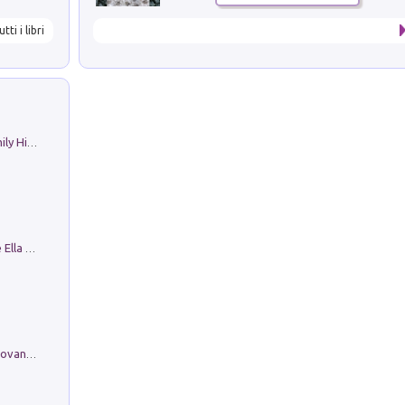
utti i libri
The Nicolas. Restoration Tales in a Family History
Fortunate Objects. Selections from the Ella Fontanals-Cisneros Collection. Objetos Afortunados. Selección de la Colección Ella Fontanals-Cisneros
Firenze nell'Ottocento nei disegni di Giovanni Ferruccio Moro (1859­1948)