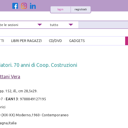
login
registrati
TTI
LIBRI PER RAGAZZI
CD/DVD
GADGETS
iatori. 70 anni di Coop. Costruzioni
ttani Vera
pp. 152, ill., cm 28,5x29.
-7
-
EAN13
:
9788849127195
rici
0 (XIX-XX) Moderno,1960- Contemporaneo
agna,Italia