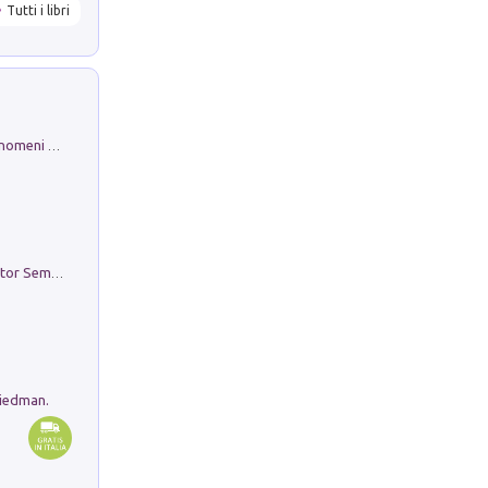
Tutti i libri
Luci e colori del cielo. Manuale sui fenomeni ottici che si verificano in atmosfera, nella scienza e nella storia: come osservarli e fotografarli
Genio ed epidemia. La storia del dottor Semmelweis, il Salvatore delle Madri
riedman.