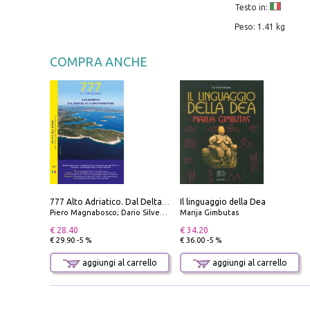
Testo in:
Peso: 1.41 kg
COMPRA ANCHE
Il linguaggio della Dea
777 Alto Adriatico. Dal Delta del Po a Capo Promontore. Con QR Code
Piero Magnabosco; Dario Silvestro; Marco Sbrizzi
Marija Gimbutas
€ 28.40
€ 34.20
€ 29.90 -5 %
€ 36.00 -5 %
aggiungi al carrello
aggiungi al carrello