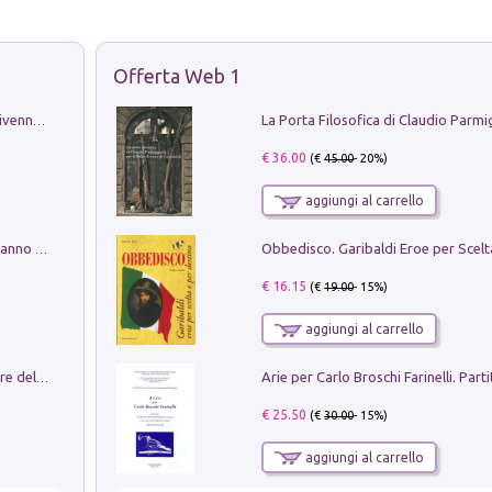
Offerta Web 1
Get the led out. Come i Led Zeppelin divennero la più grande band del mondo
€ 36.00
(€
45.00
- 20%)
aggiungi al carrello
Con questa faccia qui. Le canzoni che hanno fatto la storia di Ligabue
€ 16.15
(€
19.00
- 15%)
aggiungi al carrello
Klose dell'altro mondo. Miro il pescatore del goal
€ 25.50
(€
30.00
- 15%)
aggiungi al carrello