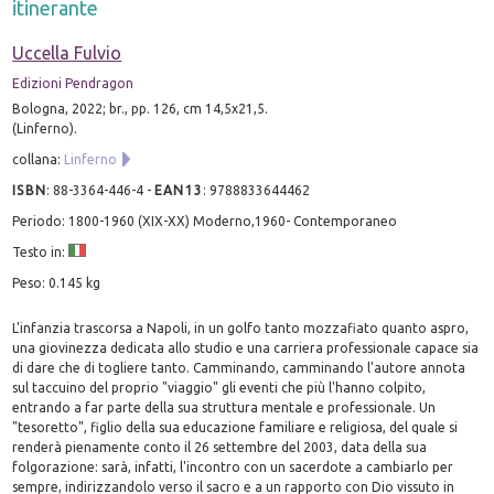
itinerante
Uccella Fulvio
Edizioni Pendragon
Bologna, 2022; br., pp. 126, cm 14,5x21,5.
(Linferno).
collana:
Linferno
ISBN
:
88-3364-446-4
-
EAN13
:
9788833644462
Periodo: 1800-1960 (XIX-XX) Moderno,1960- Contemporaneo
Testo in:
Peso: 0.145 kg
L'infanzia trascorsa a Napoli, in un golfo tanto mozzafiato quanto aspro,
una giovinezza dedicata allo studio e una carriera professionale capace sia
di dare che di togliere tanto. Camminando, camminando l'autore annota
sul taccuino del proprio "viaggio" gli eventi che più l'hanno colpito,
entrando a far parte della sua struttura mentale e professionale. Un
"tesoretto", figlio della sua educazione familiare e religiosa, del quale si
renderà pienamente conto il 26 settembre del 2003, data della sua
folgorazione: sarà, infatti, l'incontro con un sacerdote a cambiarlo per
sempre, indirizzandolo verso il sacro e a un rapporto con Dio vissuto in