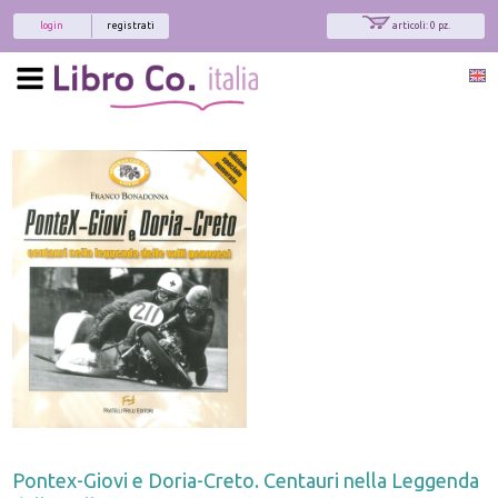
login
registrati
articoli: 0 pz.
x
Interessato ai nostri libri?
Allora iscriviti alla nostra newsletter!
Sarai informato delle nostre novità, potrai
comunque cancellarti quando desideri.
modulo di iscrizione
Pontex-Giovi e Doria-Creto. Centauri nella Leggenda