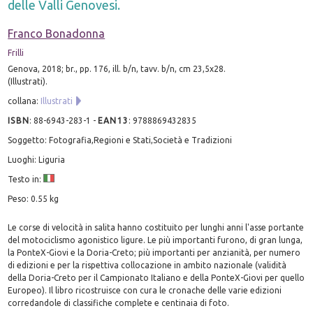
delle Valli Genovesi.
Franco Bonadonna
Frilli
Genova, 2018; br., pp. 176, ill. b/n, tavv. b/n, cm 23,5x28.
(Illustrati).
collana:
Illustrati
ISBN
:
88-6943-283-1
-
EAN13
:
9788869432835
Soggetto: Fotografia,Regioni e Stati,Società e Tradizioni
Luoghi: Liguria
Testo in:
Peso: 0.55 kg
Le corse di velocità in salita hanno costituito per lunghi anni l'asse portante
del motociclismo agonistico ligure. Le più importanti furono, di gran lunga,
la PonteX-Giovi e la Doria-Creto; più importanti per anzianità, per numero
di edizioni e per la rispettiva collocazione in ambito nazionale (validità
della Doria-Creto per il Campionato Italiano e della PonteX-Giovi per quello
Europeo). Il libro ricostruisce con cura le cronache delle varie edizioni
corredandole di classifiche complete e centinaia di foto.