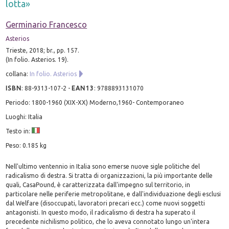
lotta»
Germinario Francesco
Asterios
Trieste, 2018; br., pp. 157.
(In folio. Asterios. 19).
collana:
In folio. Asterios
ISBN
:
88-9313-107-2
-
EAN13
:
9788893131070
Periodo: 1800-1960 (XIX-XX) Moderno,1960- Contemporaneo
Luoghi: Italia
Testo in:
Peso: 0.185 kg
Nell'ultimo ventennio in Italia sono emerse nuove sigle politiche del
radicalismo di destra. Si tratta di organizzazioni, la più importante delle
quali, CasaPound, è caratterizzata dall'impegno sul territorio, in
particolare nelle periferie metropolitane, e dall'individuazione degli esclusi
dal Welfare (disoccupati, lavoratori precari ecc.) come nuovi soggetti
antagonisti. In questo modo, il radicalismo di destra ha superato il
precedente nichilismo politico, che lo aveva connotato lungo un'intera