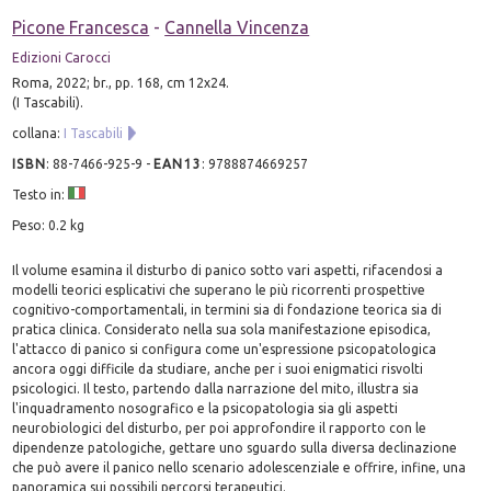
Picone Francesca
-
Cannella Vincenza
Edizioni Carocci
Roma, 2022; br., pp. 168, cm 12x24.
(I Tascabili).
collana:
I Tascabili
ISBN
:
88-7466-925-9
-
EAN13
:
9788874669257
Testo in:
Peso: 0.2 kg
Il volume esamina il disturbo di panico sotto vari aspetti, rifacendosi a
modelli teorici esplicativi che superano le più ricorrenti prospettive
cognitivo-comportamentali, in termini sia di fondazione teorica sia di
pratica clinica. Considerato nella sua sola manifestazione episodica,
l'attacco di panico si configura come un'espressione psicopatologica
ancora oggi difficile da studiare, anche per i suoi enigmatici risvolti
psicologici. Il testo, partendo dalla narrazione del mito, illustra sia
l'inquadramento nosografico e la psicopatologia sia gli aspetti
neurobiologici del disturbo, per poi approfondire il rapporto con le
dipendenze patologiche, gettare uno sguardo sulla diversa declinazione
che può avere il panico nello scenario adolescenziale e offrire, infine, una
panoramica sui possibili percorsi terapeutici.