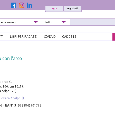
login
registrati
TTI
LIBRI PER RAGAZZI
CD/DVD
GADGETS
o con l'arco
porad G.
pp. 106, cm 10x17.
Adelphi. 25).
lioteca Adelphi
-7
-
EAN13
:
9788845901775