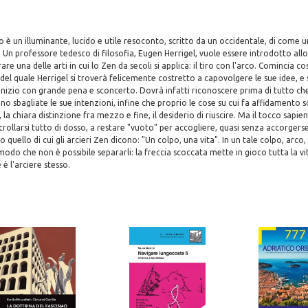
o è un illuminante, lucido e utile resoconto, scritto da un occidentale, di come 
. Un professore tedesco di filosofia, Eugen Herrigel, vuole essere introdotto allo
are una delle arti in cui lo Zen da secoli si applica: il tiro con l'arco. Comincia
 del quale Herrigel si troverà felicemente costretto a capovolgere le sue idee, e 
'inizio con grande pena e sconcerto. Dovrà infatti riconoscere prima di tutto che
ono sbagliate le sue intenzioni, infine che proprio le cose su cui fa affidamento s
, la chiara distinzione fra mezzo e fine, il desiderio di riuscire. Ma il tocco sapi
scrollarsi tutto di dosso, a restare "vuoto" per accogliere, quasi senza accorgers
o quello di cui gli arcieri Zen dicono: "Un colpo, una vita". In un tale colpo, arco,
 modo che non è possibile separarli: la freccia scoccata mette in gioco tutta la vita
 è l'arciere stesso.