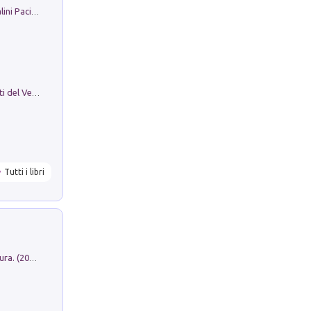
Il Filo Della Pace. Storia di Ezio Bartalini Pacifista
Le Epigrafi Della Valle Di Comino. Atti del Ventesimo Convegno Epigrafico Cominese
Tutti i libri
Dromos. Libro periodico di architettura. (2026). Vol. 15: Post-model