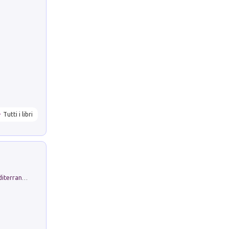
Tutti i libri
Byrsa. Scritti sull''Antico Oriente Mediterraneo. 45-46/2024