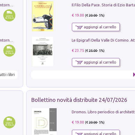
Ruderi delle ville Romano Sabine nei dintorni di Poggio Mirteto. Illustrati dal dott.re prof.re cav.re Ercole Nardi regio ispettore degli scavi e monumenti. Anno 1885. Tavole e studio. Con 25 tavole fuori testo in cartella editoriale
€ 19.00
(€
20.00
- 5%)
aggiungi al carrello
Ruderi delle ville Romano Sabine nei dintorni di Poggio Mirteto. Illustrati dal dott.re prof.re cav.re Ercole Nardi regio ispettore degli scavi e monumenti. Anno 1885
€ 23.75
(€
25.00
- 5%)
aggiungi al carrello
utti i libri
Bollettino novità distribuite 24/07/2026
€ 19.00
(€
20.00
- 5%)
aggiungi al carrello