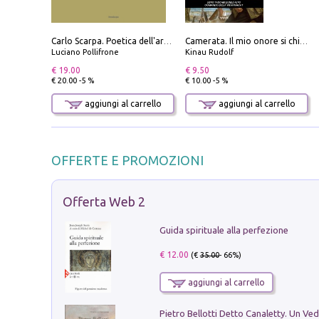
Carlo Scarpa. Poetica dell'arredo. Tavoli e sedie-Poetics of furniture. Tables and chairs. Ediz. bilingue
Camerata. Il mio onore si chiama fedeltà
Luciano Pollifrone
Kinau Rudolf
€ 19.00
€ 9.50
€ 20.00 -5 %
€ 10.00 -5 %
aggiungi al carrello
aggiungi al carrello
OFFERTE E PROMOZIONI
Offerta Web 2
Guida spirituale alla perfezione
€ 12.00
(€
35.00
- 66%)
aggiungi al carrello