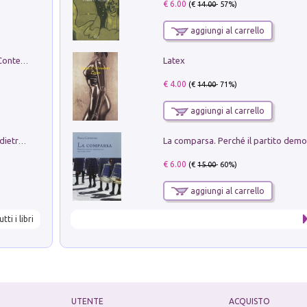
€ 6.00
(€
14.00
- 57%)
aggiungi al carrello
Latex
in alto! Livello A1. Con CD-Audio. Con Contenuto digitale per accesso on line
€ 4.00
(€
14.00
- 71%)
aggiungi al carrello
Conte e Mattarella. Sul palcoscenico e dietro le quinte del Quirinale. Un racconto sulle istituzioni
€ 6.00
(€
15.00
- 60%)
aggiungi al carrello
utti i libri
UTENTE
ACQUISTO