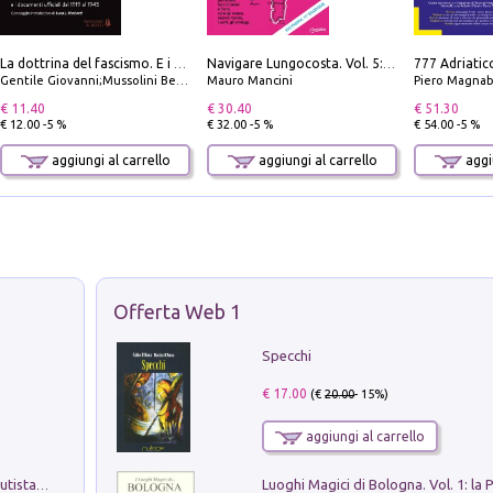
La dottrina del fascismo. E i documenti ufficiali dal 1919 al 1945
Navigare Lungocosta. Vol. 5: Corsica e Sardegna
Gentile Giovanni;Mussolini Benito
Mauro Mancini
Piero Magnabosco; Dar
€ 11.40
€ 30.40
€ 51.30
€ 12.00 -5 %
€ 32.00 -5 %
€ 54.00 -5 %
aggiungi al carrello
aggiungi al carrello
aggiu
Offerta Web 1
Specchi
€ 17.00
(€
20.00
- 15%)
aggiungi al carrello
Pietro Bellotti Detto Canaletty. Un Vedutista Veneziano nella Francia dell'Ancien Régime