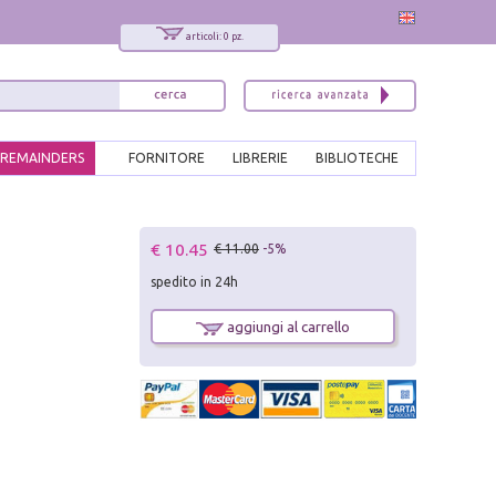
articoli: 0 pz.
REMAINDERS
FORNITORE
LIBRERIE
BIBLIOTECHE
x
€ 10.45
€ 11.00
-5%
Interessato ai nostri libri?
spedito in 24h
Allora iscriviti alla nostra newsletter!
Sarai informato delle nostre novità, potrai
aggiungi al carrello
comunque cancellarti quando desideri.
modulo di iscrizione