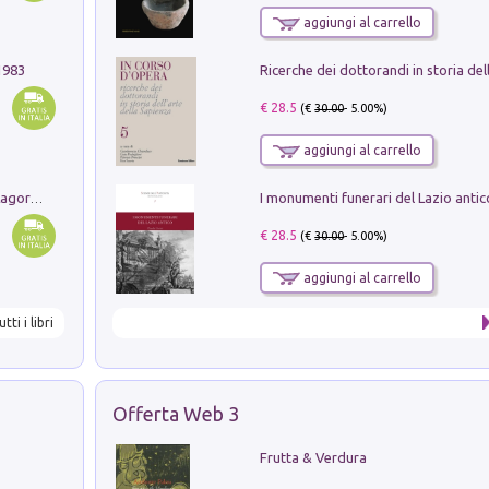
aggiungi al carrello
1983
€ 28.5
(€
30.00
- 5.00%)
aggiungi al carrello
Pastori. Sguardi contemporanei tra il Lagorai e la pianura. Ediz. illustrata
€ 28.5
(€
30.00
- 5.00%)
aggiungi al carrello
utti i libri
Offerta Web 3
Frutta & Verdura