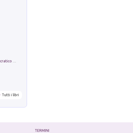
La comparsa. Perché il partito democratico non è mai nato
Tutti i libri
TERMINI