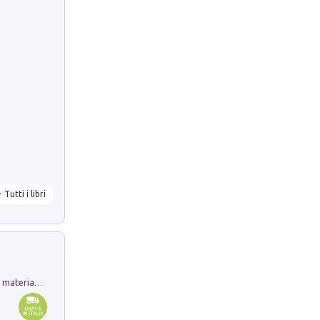
Tutti i libri
L'orientalizzante a Capua. Contesti e materiali dagli scavi di Werner Johannowsky nella necropoli di Fornaci. Nuova ediz.