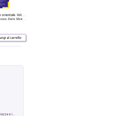
777 Adriatico orientale. Vol. 2: Costa della Dalmazia da Zara a Molunat, Isole della Dalmazia Meridionale e Montenegro
io Silvestro; Marco Sbrizzi
ngi al carrello
Luoghi Magici di Bologna. Vol. 1: la Piazza e i Suoi Simboli Segreti