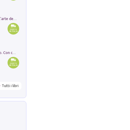
Ricerche dei dottorandi in storia dell'arte della Sapienza
I monumenti funerari del Lazio antico. Con cartella con tavole
Tutti i libri