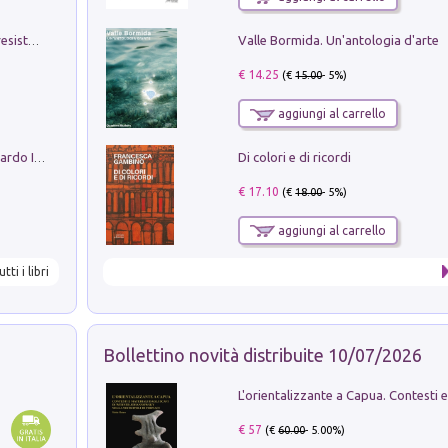
Valle Bormida. Un'antologia d'arte
Memorial Santa Giulia. Sculture per la resistenza Monchio di Palagano
€ 14.25
(€
15.00
- 5%)
aggiungi al carrello
Di colori e di ricordi
Sofiana. In Sicilia centro-meridionale (tardo III-metà IX secolo d.C.): dall'agro-town tardo-imperiale al villaggio medio-bizantino. Nuova ediz.
€ 17.10
(€
18.00
- 5%)
aggiungi al carrello
utti i libri
Bollettino novità distribuite 10/07/2026
€ 57
(€
60.00
- 5.00%)