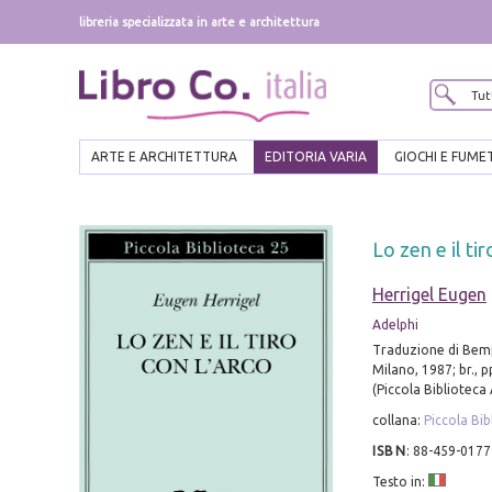
libreria specializzata in arte e architettura
ARTE E ARCHITETTURA
EDITORIA VARIA
GIOCHI E FUME
Lo zen e il tir
Herrigel Eugen
Adelphi
Traduzione di Bem
Milano, 1987; br., 
(Piccola Biblioteca 
collana:
Piccola Bib
ISBN
:
88-459-0177
Testo in: